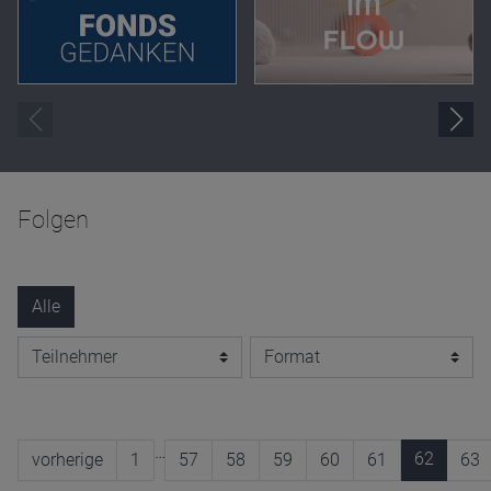
Folgen
Alle
…
62
vorherige
1
57
58
59
60
61
63