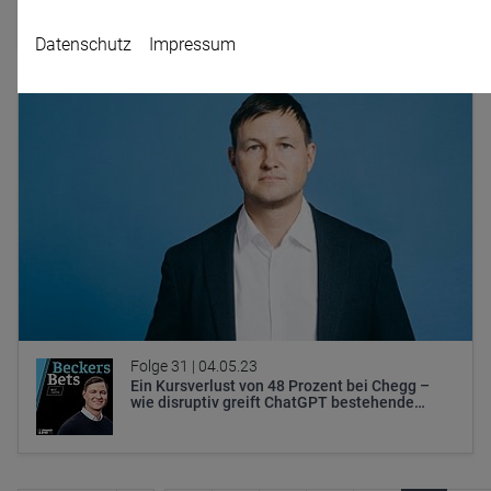
Drescher
Datenschutz
Impressum
Name
CPref
Anbieter
D&C
Zweck
Ablauf
1 Jahr
Folge 31 |
04.05.23
Ein Kursverlust von 48 Prozent bei Chegg –
wie disruptiv greift ChatGPT bestehende…