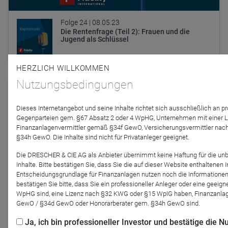
Folge 24 |
08.05.23
Die Rentenfrage (Teil 2): Frauen und die
Jugend als Schlüssel
HERZLICH WILLKOMMEN
Nutzungsbedingungen
Dieses Internetangebot und seine Inhalte richtet sich ausschließlich an p
Gegenparteien gem. §67 Absatz 2 oder 4 WpHG, Unternehmen mit einer 
Finanzanlagenvermittler gemäß §34f GewO, Versicherungsvermittler nac
§34h GewO. Die Inhalte sind nicht für Privatanleger geeignet.
Die DRESCHER & CIE AG als Anbieter übernimmt keine Haftung für die un
Inhalte. Bitte bestätigen Sie, dass Sie die auf dieser Website enthaltenen
Entscheidungsgrundlage für Finanzanlagen nutzen noch die Informationen
bestätigen Sie bitte, dass Sie ein professioneller Anleger oder eine geei
WpHG sind, eine Lizenz nach §32 KWG oder §15 WpIG haben, Finanzanlage
GewO / §34d GewO oder Honorarberater gem. §34h GewO sind.
Folge 11 |
04.05.23
AD-HOC | BCA und BfV Vorstand Dr. Frank
Ja, ich bin professioneller Investor und bestätige die
Ulbricht im Gespräch mit Moderator Björn