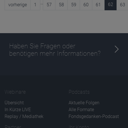
…
62
vorherige
1
57
58
59
60
61
63
Haben Sie Fragen oder
benötigen mehr Informationen?
Webinare
Podcasts
Übersicht
Aktuelle Folgen
In Kürze LIVE
Alle Formate
Replay / Mediathek
Fondsgedanken-Podcast
Partner
Ihr Konto