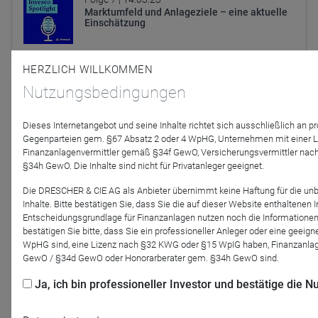
Marktumfeld und Anlageziele – eine aktuelle
Einschätzung
HERZLICH WILLKOMMEN
Nutzungsbedingungen
Dieses Internetangebot und seine Inhalte richtet sich ausschließlich an p
Gegenparteien gem. §67 Absatz 2 oder 4 WpHG, Unternehmen mit einer 
Finanzanlagenvermittler gemäß §34f GewO, Versicherungsvermittler nac
§34h GewO. Die Inhalte sind nicht für Privatanleger geeignet.
Die DRESCHER & CIE AG als Anbieter übernimmt keine Haftung für die un
Inhalte. Bitte bestätigen Sie, dass Sie die auf dieser Website enthaltenen
Entscheidungsgrundlage für Finanzanlagen nutzen noch die Informationen
bestätigen Sie bitte, dass Sie ein professioneller Anleger oder eine geei
WpHG sind, eine Lizenz nach §32 KWG oder §15 WpIG haben, Finanzanlage
GewO / §34d GewO oder Honorarberater gem. §34h GewO sind.
Folge 31 |
13.03.23
Wette nie gegen die Fed! Nur Aktien mit
Ja, ich bin professioneller Investor und bestätige die
Preissetzungsmacht schützen