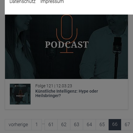
Datenschutz
Impressum
Name
CPref
Anbieter
D&C
Zweck
Ablauf
1 Jahr
Folge 121 |
12.03.23
Künstliche Intelligenz: Hype oder
Heilsbringer?
…
66
vorherige
1
61
62
63
64
65
67