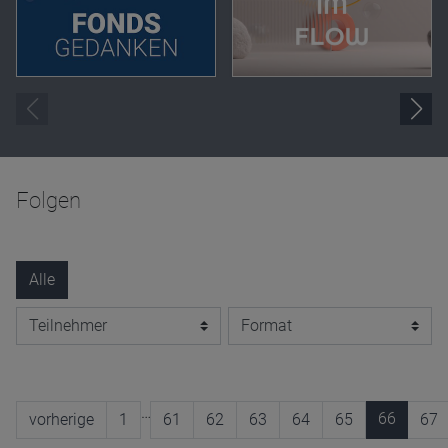
Folgen
Alle
…
66
vorherige
1
61
62
63
64
65
67