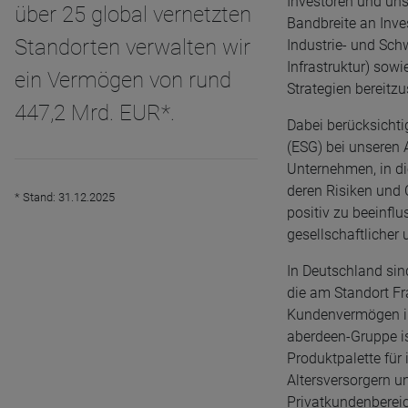
Investoren und uns
über 25 global vernetzten
Bandbreite an Inve
Standorten verwalten wir
Industrie- und Sch
Infrastruktur) sowi
ein Vermögen von rund
Strategien bereitzu
447,2 Mrd. EUR*.
Dabei berücksichti
(ESG) bei unseren
Unternehmen, in die
deren Risiken und 
* Stand: 31.12.2025
positiv zu beeinflu
gesellschaftlicher
In Deutschland sin
die am Standort Fr
Kundenvermögen in 
aberdeen-Gruppe is
Produktpalette für 
Altersversorgern un
Privatkundenbereic