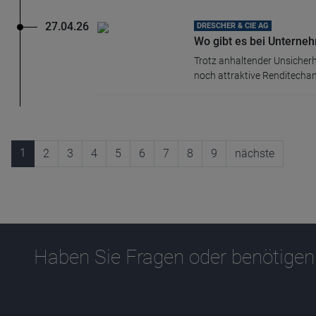
27.04.26
DRESCHER & CIE AG
Wo gibt es bei Unterneh
Trotz anhaltender Unsicher
noch attraktive Renditechan
1
2
3
4
5
6
7
8
9
nächste
Haben Sie Fragen oder benötigen