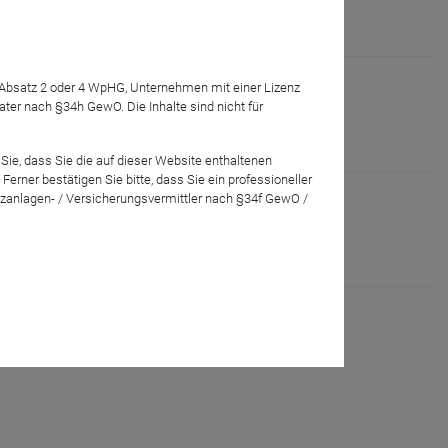
ondern zunehmend auch eine Anleihegeschichte wird.
7 Absatz 2 oder 4 WpHG, Unternehmen mit einer Lizenz
r nach §34h GewO. Die Inhalte sind nicht für
Sie, dass Sie die auf dieser Website enthaltenen
rner bestätigen Sie bitte, dass Sie ein professioneller
zanlagen- / Versicherungsvermittler nach §34f GewO /
s. Mit der fortschreitenden Entwicklung der
...
Mehr