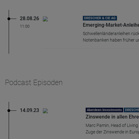
Name
CPref
Anbieter
D&C
Zweck
28.08.26
DRESCHER & CIE AG
Ablauf
1 Jahr
Emerging-Market-Anleihen
11:00
Schwellenländeranleihen rücke
Notenbanken haben früher und
Podcast Episoden
14.09.23
Aberdeen Investments
DRESCHE
Zinswende in allen Ehr
Marc Pamin, Head of Living
Zuge der Zinswende in Europ