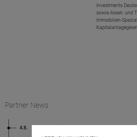
Investments Deuts
sowie Asset- und T
Immobilien-Spezia
Kapitalanlagegesetz
Partner News
4.8.
Aberdeen Investments
Der KI-Boom erreicht 