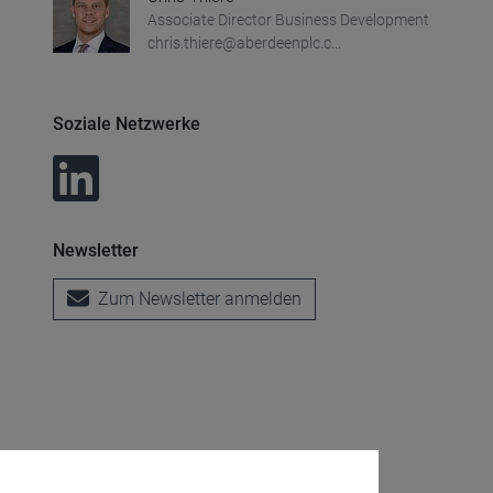
Associate Director Business Development
chris.thiere@aberdeenplc.c...
Soziale Netzwerke
Newsletter
Zum Newsletter anmelden