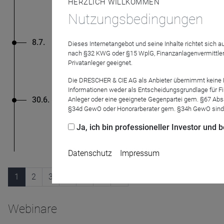
HERZLICH WILLKOMMEN
Erfahren Sie wie die Gesc
Nutzungsbedingungen
8.7.
Aberdeen Investments
Dieses Internetangebot und seine Inhalte richtet sich
Resilienz mit System: 
nach §32 KWG oder §15 WplG, Finanzanlagenvermittler
Privatanleger geeignet.
Ein Blick auf die Vorteile
Die DRESCHER & CIE AG als Anbieter übernimmt keine Haf
Informationen weder als Entscheidungsgrundlage für Fin
30.6.
Anleger oder eine geeignete Gegenpartei gem. §67 Abs
Aberdeen Investments
§34d GewO oder Honorarberater gem. §34h GewO sind
Frontier Markets- Anle
Anleihen aus Frontier Ma
Ja, ich bin professioneller Investor und
Datenschutz
Impressum
1
2
3
4
5
…
Webinare