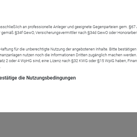
hichte rund um künstliche Intelligenz (KI) nicht mehr nur eine Aktien-, s
 ausschließlich an professionelle Anleger und geeignete Gegenparteien gem. §6
Multi-Asset-Portfolios für volatile Märkte
 gemäß §34f GewO, Versicherungsvermittler nach §34d GewO oder Honorarberate
 einer bewusst gestalteten, langfristigen Multi-Asset-Portfoliokonstruktion.
tung für die unberechtigte Nutzung der angebotenen Inhalte. Bitte bestätigen 
anzanlagen nutzen noch die Informationen Dritten zugänglich machen werden. Fe
atz 2 oder 4 WpHG sind, eine Lizenz nach §32 KWG oder §15 WpIG haben, Finan
.
ihen: die nächste Stufe der Diversifizierung
rkets rücken zunehmend aus den Randbereichen der Portfolios in den Foku
 bestätige die Nutzungsbedingungen