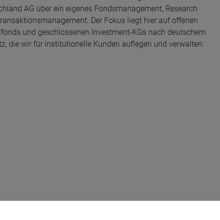
chland AG über ein eigenes Fondsmanagement, Research
ransaktionsmanagement. Der Fokus liegt hier auf offenen
lfonds und geschlossenen Investment-KGs nach deutschem
, die wir für institutionelle Kunden auflegen und verwalten.
die Anleihemärkte – sollte Anleger das interessieren?