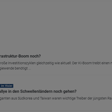
nfrastruktur-Boom noch?
e große Investitionszyklen gleichzeitig wie aktuell: Der KI-Boom treibt e
iewende benötigt ...
 im Visier
allye in den Schwellenländern noch gehen?
iganten aus Südkorea und Taiwan waren wichtige Treiber der jüngsten Ra