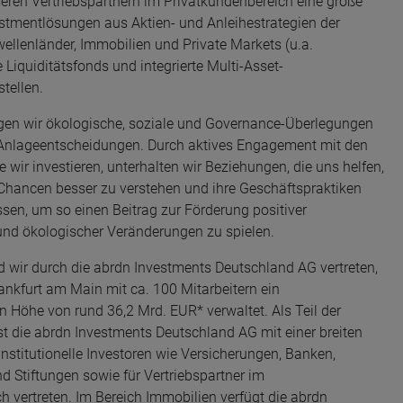
eren Vertriebspartnern im Privatkundenbereich eine große
stmentlösungen aus Aktien- und Anleihestrategien der
wellenländer, Immobilien und Private Markets (u.a.
e Liquiditätsfonds und integrierte Multi-Asset-
stellen.
gen wir ökologische, soziale und Governance-Überlegungen
 Anlageentscheidungen. Durch aktives Engagement mit den
 wir investieren, unterhalten wir Beziehungen, die uns helfen,
Chancen besser zu verstehen und ihre Geschäftspraktiken
ssen, um so einen Beitrag zur Förderung positiver
 und ökologischer Veränderungen zu spielen.
d wir durch die abrdn Investments Deutschland AG vertreten,
ankfurt am Main mit ca. 100 Mitarbeitern ein
Höhe von rund 36,2 Mrd. EUR* verwaltet. Als Teil der
t die abrdn Investments Deutschland AG mit einer breiten
institutionelle Investoren wie Versicherungen, Banken,
d Stiftungen sowie für Vertriebspartner im
h vertreten. Im Bereich Immobilien verfügt die abrdn