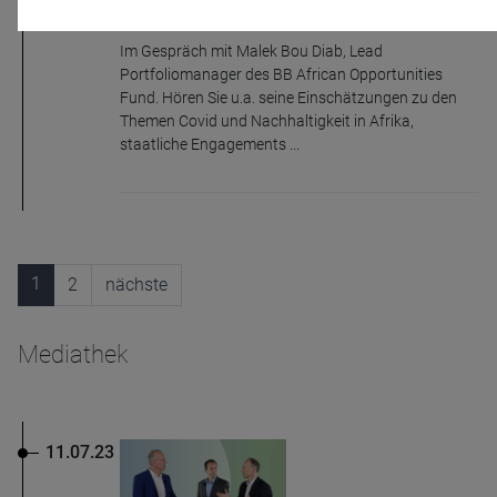
Afrika Investments: mehr als eine
Rohstoffwette?
Im Gespräch mit Malek Bou Diab, Lead
Portfoliomanager des BB African Opportunities
Fund. Hören Sie u.a. seine Einschätzungen zu den
Themen Covid und Nachhaltigkeit in Afrika,
staatliche Engagements ...
Name
CPref
Anbieter
D&C
Zweck
Ablauf
1 Jahr
1
2
nächste
Mediathek
11.07.23