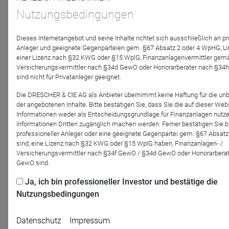
Nutzungsbedingungen
Apo Asset Management
Bellevue Asset Management
Dieses Internetangebot und seine Inhalte richtet sich ausschließlich an pr
DRESCHER & CIE AG
Anleger und geeignete Gegenparteien gem. §67 Absatz 2 oder 4 WpHG, 
Gesundheit: Wie speziell möchten Sie es
einer Lizenz nach §32 KWG oder §15 WplG, Finanzanlagenvermittler gem
haben?
Versicherungsvermittler nach §34d GewO oder Honorarberater nach §34h
sind nicht für Privatanleger geeignet.
Dr. Christian Lach, Senior Portfolio Manager,
Bellevue Asset Management und Kai Brüning, Senior
Die DRESCHER & CIE AG als Anbieter übernimmt keine Haftung für die un
Portfolio Manager, Apo Asset Management, gehen
der angebotenen Inhalte. Bitte bestätigen Sie, dass Sie die auf dieser Web
der Frage nach, ob eine Abgrenzung der einzelnen
Informationen weder als Entscheidungsgrundlage für Finanzanlagen nutze
Branchen ...
Informationen Dritten zugänglich machen werden. Ferner bestätigen Sie bit
professioneller Anleger oder eine geeignete Gegenpartei gem. §67 Absat
sind, eine Lizenz nach §32 KWG oder §15 WpIG haben, Finanzanlagen- /
Versicherungsvermittler nach §34f GewO / §34d GewO oder Honorarbera
GewO sind.
01.12.21
Ja, ich bin professioneller Investor und bestätige die
Nutzungsbedingungen
Bellevue Asset Management
DRESCHER & CIE AG
Datenschutz
Impressum