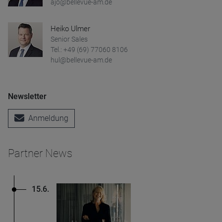
ajo@bellevue-am.de
Heiko Ulmer
Senior Sales
Tel.: +49 (69) 77060 8106
hul@bellevue-am.de
Newsletter
Anmeldung
Partner News
15.6.