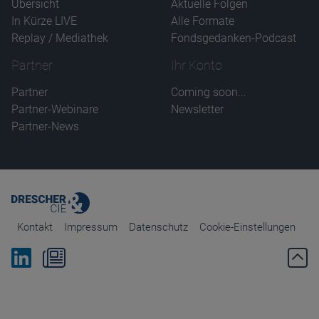
Übersicht
Aktuelle Folgen
In Kürze LIVE
Alle Formate
Replay / Mediathek
Fondsgedanken-Podcast
Partner
Ihr Konto
Partner
Coming soon...
Partner-Webinare
Newsletter
Partner-News
Kontakt
Impressum
Datenschutz
Cookie-Einstellungen
Bei Linkedin folgen
Zum Newsletter anmelden