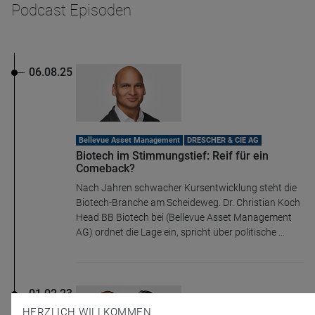
Podcast Episoden
06.08.25
Bellevue Asset Management
DRESCHER & CIE AG
Biotech im Stimmungstief: Reif für ein
Comeback?
Nach Jahren schwacher Kursentwicklung steht die
Biotech-Branche am Scheideweg. Dr. Christian Koch
Head BB Biotech bei (Bellevue Asset Management
AG) ordnet die Lage ein, spricht über politische ...
01.02.23
HERZLICH WILLKOMMEN