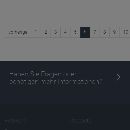
6
vorherige
1
2
3
4
5
7
8
9
10
Haben Sie Fragen oder
benötigen mehr Informationen?
Webinare
Podcasts