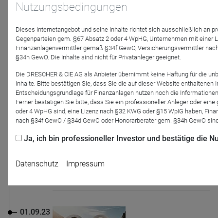
Nutzungsbedingungen
Dieses Internetangebot und seine Inhalte richtet sich ausschließlich an p
Gegenparteien gem. §67 Absatz 2 oder 4 WpHG, Unternehmen mit einer 
13.09.23
Finanzanlagenvermittler gemäß §34f GewO, Versicherungsvermittler nac
§34h GewO. Die Inhalte sind nicht für Privatanleger geeignet.
Die DRESCHER & CIE AG als Anbieter übernimmt keine Haftung für die un
Inhalte. Bitte bestätigen Sie, dass Sie die auf dieser Website enthaltenen
DJE Kapital
Entscheidungsgrundlage für Finanzanlagen nutzen noch die Informatione
DJE-plusNews September 2023: Die
Ferner bestätigen Sie bitte, dass Sie ein professioneller Anleger oder ei
Glaubwürdigkeit bleibt die wichtigste
oder 4 WpHG sind, eine Lizenz nach §32 KWG oder §15 WpIG haben, Finan
Währung
nach §34f GewO / §34d GewO oder Honorarberater gem. §34h GewO sind
Die Entwicklung fremder Währungen spielt bei
Ja, ich bin professioneller Investor und bestätige die
globalen Investitionen immer eine wichtige Rolle. In
Zeiten der Inflationsbekämpfung durch eine
restriktive Notenbankpolitik und einer weiterhin
Datenschutz
Impressum
drohenden ...
01.09.23