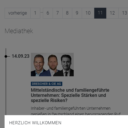
…
11
vorherige
1
6
7
8
9
10
12
13
Mediathek
14.09.23
DRESCHER & CIE AG
Mittelständische und familiengeführte
Unternehmen: Spezielle Stärken und
spezielle Risiken?
Inhaber- und familiengeführten Unternehmen
genießen in Deutschland einen hervorragenden Ruf.
Für Anleger können Hidden Champions interessant
HERZLICH WILLKOMMEN
sein: Sie erzielen an den Börsen oft eine bessere ...