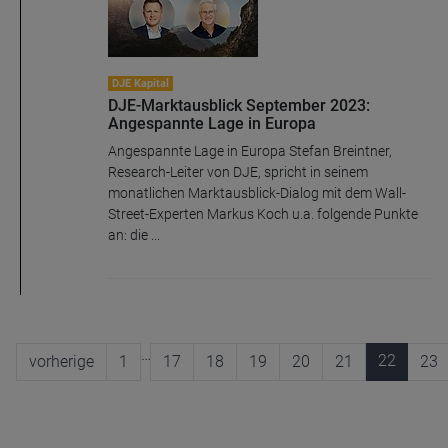
Name
CPref
Anbieter
D&C
DJE Kapital
Zweck
DJE-Marktausblick September 2023:
Ablauf
1 Jahr
Angespannte Lage in Europa
Angespannte Lage in Europa Stefan Breintner,
Research-Leiter von DJE, spricht in seinem
monatlichen Marktausblick-Dialog mit dem Wall-
Street-Experten Markus Koch u.a. folgende Punkte
an: die ...
…
22
vorherige
1
17
18
19
20
21
23