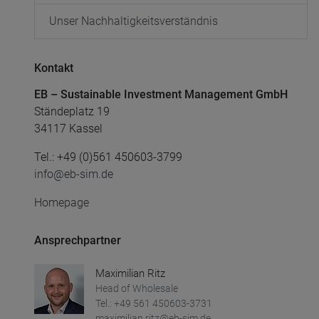
Unser Nachhaltigkeitsverständnis
Kontakt
EB – Sustainable Investment Management GmbH
Ständeplatz 19
34117 Kassel
Tel.: +49 (0)561 450603-3799
info@eb-sim.de
Homepage
Ansprechpartner
Maximilian Ritz
Head of Wholesale
Tel.: +49 561 450603-3731
maximilian.ritz@eb-sim.de