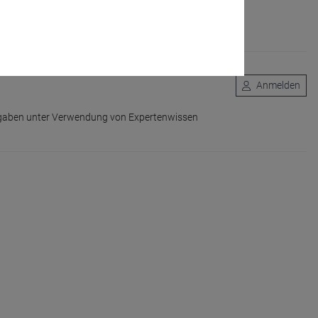
den USA, der Rückzug großer institutioneller
Anmelden
fgaben unter Verwendung von Expertenwissen