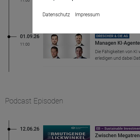
11:00
Ethisch-nachhaltige Ge
Akteure von ESG-Verspr
Datenschutz
Impressum
01.09.26
DRESCHER & CIE AG
Managen KI-Agente
11:00
Die Fähigkeiten von K
erledigen und dabei Da
Name
CPref
Anbieter
D&C
Zweck
Ablauf
1 Jahr
Podcast Episoden
12.06.26
EB – Sustainable Investm
Zwischen Megatrend