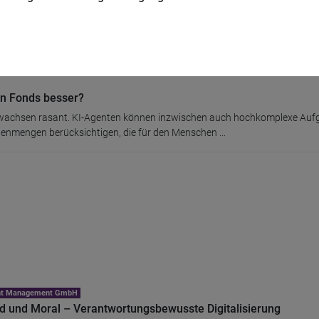
ldanlagen haben turbulente Jahre hinter sich. Politischer Gegenwind aus 
echen und eine wachsende ...
n Fonds besser?
I wachsen rasant. KI-Agenten können inzwischen auch hochkomplexe Au
tenmengen berücksichtigen, die für den Menschen ...
ent Management GmbH
 und Moral – Verantwortungsbewusste Digitalisierung