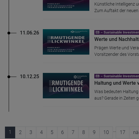
Künstliche Intelligenz 
Zum Auftakt der neuen S
11.06.26
EB – Sustainable Investm
Werte und Nachhalt
Prägen Werte und Vera
Vorsitzender des Vorst
10.12.25
EB – Sustainable Investm
Haltung und Werte 
Was bedeuten Haltung 
aus? Gerade in Zeiten ge
…
1
2
3
4
5
6
7
8
9
10
17
nä