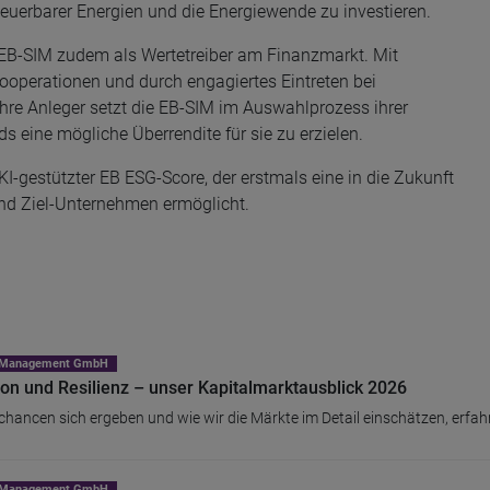
neuerbarer Energien und die Energiewende zu investieren.
e EB-SIM zudem als Wertetreiber am Finanzmarkt. Mit
ooperationen und durch engagiertes Eintreten bei
ihre Anleger setzt die EB-SIM im Auswahlprozess ihrer
ds eine mögliche Überrendite für sie zu erzielen.
KI-gestützter EB ESG-Score, der erstmals eine in die Zukunft
und Ziel-Unternehmen ermöglicht.
nt Management GmbH
on und Resilienz – unser Kapitalmarktausblick 2026
hancen sich ergeben und wie wir die Märkte im Detail einschätzen, erfah
nt Management GmbH