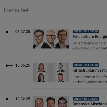
Mediathek
08.07.25
DRESCHER & CIE AG
Erneuerbare Energie
Der Anteil erneuerbare
Zinsumfeld und ein har
13.06.25
DRESCHER & CIE AG
Infrastrukturinvest
Investitionen in die In
nächsten Jahren investie
18.02.25
DRESCHER & CIE AG
Defensive Mischfond