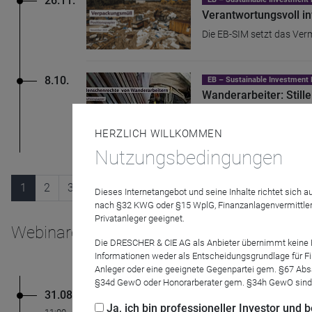
26.11.
Verantwortungsvoll in
Die EB-SIM setzt das Ver
8.10.
EB – Sustainable Investme
Wanderarbeiter: Stille
Wanderarbeiter sind keine
HERZLICH WILLKOMMEN
Nutzungsbedingungen
1
2
3
4
5
…
Dieses Internetangebot und seine Inhalte richtet sich
nach §32 KWG oder §15 WplG, Finanzanlagenvermittler
Privatanleger geeignet.
Webinare
Die DRESCHER & CIE AG als Anbieter übernimmt keine Haf
Informationen weder als Entscheidungsgrundlage für Fin
Anleger oder eine geeignete Gegenpartei gem. §67 Abs
§34d GewO oder Honorarberater gem. §34h GewO sind
31.08.26
DRESCHER & CIE AG
Ja, ich bin professioneller Investor und
Renaissance nachha