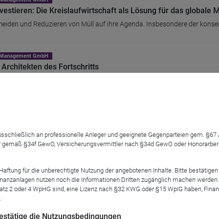
vestieren: Die Kreislaufwirtschaft als Lösung für das globale 
meiden und Reduzieren von Müll auf ihre Agenda. Insbesondere der kon
nt Management GmbH
 Architekten des Fortschritts
 Randfigur der Weltwirtschaft. Sie sind vielerorts ihr Rückgrat. Sie verd
 ausschließlich an professionelle Anleger und geeignete Gegenparteien gem. §6
 gemäß §34f GewO, Versicherungsvermittler nach §34d GewO oder Honorarberate
tung für die unberechtigte Nutzung der angebotenen Inhalte. Bitte bestätigen 
anzanlagen nutzen noch die Informationen Dritten zugänglich machen werden. Fe
atz 2 oder 4 WpHG sind, eine Lizenz nach §32 KWG oder §15 WpIG haben, Finan
.
 bestätige die Nutzungsbedingungen
ltiger Geldanlagen