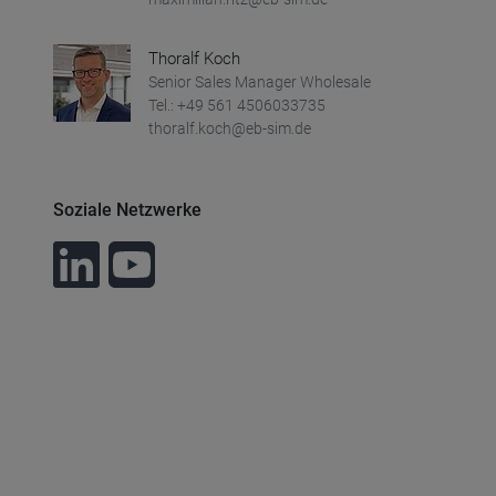
Thoralf Koch
Senior Sales Manager Wholesale
Tel.: +49 561 4506033735
thoralf.koch@eb-sim.de
Soziale Netzwerke