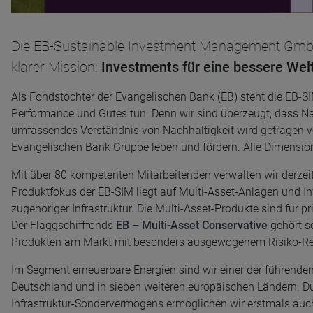
Die EB-Sustainable Investment Management GmbH 
klarer Mission:
Investments für eine bessere Welt
Als Fondstochter der Evangelischen Bank (EB) steht die EB-SIM
Performance und Gutes tun. Denn wir sind überzeugt, dass 
umfassendes Verständnis von Nachhaltigkeit wird getragen vo
Evangelischen Bank Gruppe leben und fördern. Alle Dimension
Mit über 80 kompetenten Mitarbeitenden verwalten wir derzeit
Produktfokus der EB-SIM liegt auf Multi-Asset-Anlagen und I
zugehöriger Infrastruktur. Die Multi-Asset-Produkte sind für p
Der Flaggschifffonds
EB – Multi-Asset Conservative
gehört s
Produkten am Markt mit besonders ausgewogenem Risiko-Rend
Im Segment erneuerbare Energien sind wir einer der führenden
Deutschland und in sieben weiteren europäischen Ländern. D
Infrastruktur-Sondervermögens ermöglichen wir erstmals auc