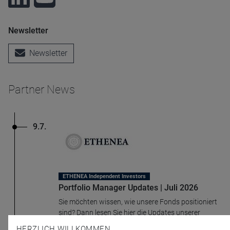
Newsletter
Newsletter
Partner News
9.7.
ETHENEA Independent Investors
Portfolio Manager Updates | Juli 2026
Sie möchten wissen, wie unsere Fonds positioniert
sind? Dann lesen Sie hier die Updates unserer
Portfolio Manager.
HERZLICH WILLKOMMEN