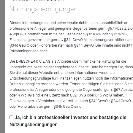
Nutzungsbedingungen
8.7.
Dieses Internetangebot und seine Inhalte richtet sich ausschließlich an
professionelle Anleger und geeignete Gegenparteien gem. §67 Absatz 2 o
4 WpHG, Unternehmen mit einer Lizenz nach §32 KWG oder §15 WplG,
Finanzanlagenvermittler gemäß §34f GewO, Versicherungsvermittler nac
ETHENEA Independent Investors
§34d GewO oder Honorarberater nach §34h GewO. Die Inhalte sind nicht f
ETHENEA Monats-Update | Ist die KI-Rally
Privatanleger geeignet.
eine Blase?
Die DRESCHER & CIE AG als Anbieter übernimmt keine Haftung für die
Statt einfach zu behaupten, wir lebten in einer
unberechtigte Nutzung der angebotenen Inhalte. Bitte bestätigen Sie, dass
Blase, schlagen wir ein Diagnoseinstrument vor:
Sie die auf dieser Website enthaltenen Informationen weder als
beobachtbare Marker, die einen gesunden Ausbau
...
Entscheidungsgrundlage für Finanzanlagen nutzen noch die Informatione
Mehr
Dritten zugänglich machen werden. Ferner bestätigen Sie bitte, dass Sie e
professioneller Anleger oder eine geeignete Gegenpartei gem. §67 Absatz
oder 4 WpHG sind, eine Lizenz nach §32 KWG oder §15 WpIG haben,
12.6.
Finanzanlagen- / Versicherungsvermittler nach §34f GewO / §34d GewO
oder Honorarberater gem. §34h GewO sind.
Ja, ich bin professioneller Investor und bestätige die
Nutzungsbedingungen
ETHENEA Independent Investors
Portfolio Manager Updates | Juni 2026