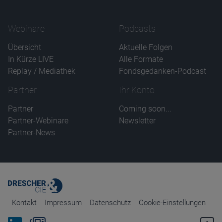
Webinare
Podcasts
Übersicht
Aktuelle Folgen
In Kürze LIVE
Alle Formate
Replay / Mediathek
Fondsgedanken-Podcast
Partner
Ihr Konto
Partner
Coming soon...
Partner-Webinare
Newsletter
Partner-News
Kontakt
Impressum
Datenschutz
Cookie-Einstellungen
Bei Linkedin folgen
Zum Newsletter anmelden