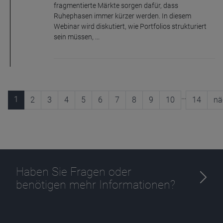
fragmentierte Märkte sorgen dafür, dass
Ruhephasen immer kürzer werden. In diesem
Webinar wird diskutiert, wie Portfolios strukturiert
sein müssen, ...
…
1
2
3
4
5
6
7
8
9
10
14
nä
Haben Sie Fragen oder
benötigen mehr Informationen?