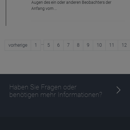
Augen des ein oder anderen Beobachters der
Anfang vom ...
…
vorherige
1
5
6
7
8
9
10
11
12
Haben Sie Fragen oder
benötigen mehr Informationen?