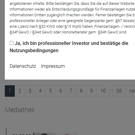
angebotenen Inhalte. Bitte bestätigen Sie, dass Sie die auf dieser Websit
Eyb & Wallwitz
Informationen weder als Entscheidungsgrundlage für Finanzanlagen nutze
Vom Chipboom bis SpaceX: Wie heiß läuft
Informationen Dritten zugänglich machen werden. Ferner bestätigen Sie bit
der Markt?
professioneller Anleger oder eine geeignete Gegenpartei gem. §67 Absatz
eine Lizenz nach §32 KWG oder §15 WpIG haben, Finanzanlagen- / Versic
In der neuen Folge des Investmenttalks aus der
§34f GewO / §34d GewO oder Honorarberater gem. §34h GewO sind.
Kaffeeküche sprechen Dr. Kristina Bambach, Dr.
Georg von Wallwitz und Ingo Koczwara anlässlich
Ja, ich bin professioneller Investor und bestätige die
der zurückliegenden Berichtssaison über den
Nutzungsbedingungen
Aktienmarkt ...
Datenschutz
Impressum
…
1
2
3
4
5
6
7
8
9
10
26
nä
Mediathek
Name
CPref
Anbieter
D&C
Zweck
Ablauf
1 Jahr