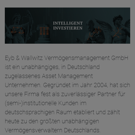
Eyb & Wallwitz Vermögensmanagement GmbH
ist ein unabhängiges, in Deutschland
zugelassenes Asset Management
Unternehmen. Gegründet im Jahr 2004, hat sich
unsere Firma fest als zuverlässiger Partner für
(semi-)institutionelle Kunden im
deutschsprachigen Raum etabliert und zählt
heute zu den größten unabhängigen
Vermögensverwaltern Deutschlands.