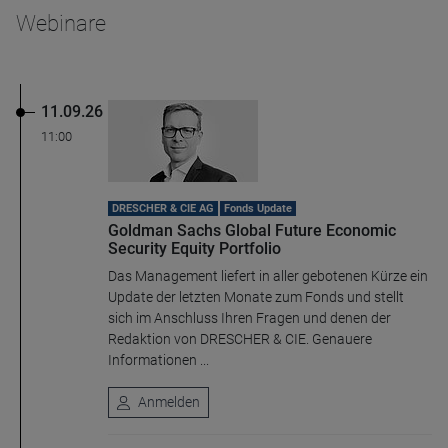
Webinare
Name
CPref
Anbieter
D&C
11.09.26
Zweck
Ablauf
1 Jahr
11:00
DRESCHER & CIE AG
Fonds Update
Goldman Sachs Global Future Economic
Security Equity Portfolio
Das Management liefert in aller gebotenen Kürze ein
Update der letzten Monate zum Fonds und stellt
sich im Anschluss Ihren Fragen und denen der
Redaktion von DRESCHER & CIE. Genauere
Informationen ...
Anmelden