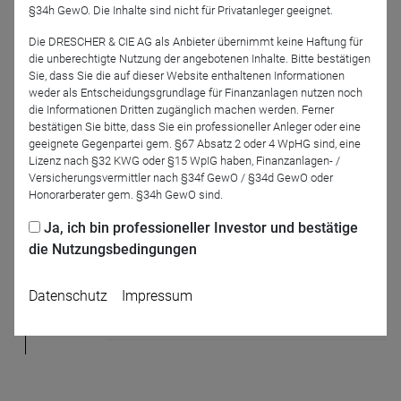
Sprechen Sie uns an
§34h GewO. Die Inhalte sind nicht für Privatanleger geeignet.
Die DRESCHER & CIE AG als Anbieter übernimmt keine Haftung für
die unberechtigte Nutzung der angebotenen Inhalte. Bitte bestätigen
Partner News
Sie, dass Sie die auf dieser Website enthaltenen Informationen
weder als Entscheidungsgrundlage für Finanzanlagen nutzen noch
die Informationen Dritten zugänglich machen werden. Ferner
bestätigen Sie bitte, dass Sie ein professioneller Anleger oder eine
20.12.
geeignete Gegenpartei gem. §67 Absatz 2 oder 4 WpHG sind, eine
Lizenz nach §32 KWG oder §15 WpIG haben, Finanzanlagen- /
Versicherungsvermittler nach §34f GewO / §34d GewO oder
Honorarberater gem. §34h GewO sind.
Goldman Sachs
Ja, ich bin professioneller Investor und bestätige
MARKET PULSE | SONDERAUSGABE – 10
die Nutzungsbedingungen
FÜR 2023
Wir gehen davon aus, dass 2023 ein Jahr voller
Datenschutz
Impressum
makroökonomischer Wendepunkte werden wird,
denn der Druck durch die Inflation und die
...
Mehr