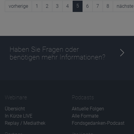
5
vorherige
1
2
3
4
6
7
8
nächste
Haben Sie Fragen oder
benötigen mehr Informationen?
Webinare
Podcasts
Übersicht
Aktuelle Folgen
In Kürze LIVE
Alle Formate
Replay / Mediathek
Fondsgedanken-Podcast