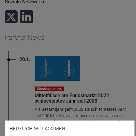
Soziale Netzwerke
Partner News
20.1.
Morningstar Inc.
Mittelflüsse am Fondsmarkt: 2022
schlechtestes Jahr seit 2008
Als Gesamtjahr geht 2022 als schlechtestes Jahr
seit 2008 für Kapitalzuflüsse am europäischen
Fondsmarkt ein. Zumindest im letzten Quartal
...
HERZLICH WILLKOMMEN
Mehr