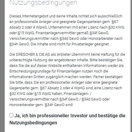
Nutzungsbedingungen
18.11.
Dieses Internetangebot und seine Inhalte richtet sich ausschließlich
an professionelle Anleger und geeignete Gegenparteien gem. §67
Absatz 2 oder 4 WpHG, Unternehmen mit einer Lizenz nach §32 KWG
oder §15 WplG, Finanzanlagenvermittler gemäß §34f GewO,
Morningstar Inc.
Versicherungsvermittler nach §34d GewO oder Honorarberater nach
Energiekrise: Wie sich die Chemieindustrie
§34h GewO. Die Inhalte sind nicht für Privatanleger geeignet.
wappnet
Die DRESCHER & CIE AG als Anbieter übernimmt keine Haftung für die
Wie gehen energieintensive DAX-Unternehmen mit
unberechtigte Nutzung der angebotenen Inhalte. Bitte bestätigen Sie,
der Energiekrise um? Wir haben uns umgehört, die
dass Sie die auf dieser Website enthaltenen Informationen weder als
aktuellen Quartalsberichte durchforstet und
...
Entscheidungsgrundlage für Finanzanlagen nutzen noch die
Mehr
Informationen Dritten zugänglich machen werden. Ferner bestätigen
Sie bitte, dass Sie ein professioneller Anleger oder eine geeignete
Gegenpartei gem. §67 Absatz 2 oder 4 WpHG sind, eine Lizenz nach
11.11.
§32 KWG oder §15 WpIG haben, Finanzanlagen- /
Versicherungsvermittler nach §34f GewO / §34d GewO oder
Honorarberater gem. §34h GewO sind.
Ja, ich bin professioneller Investor und bestätige die
Morningstar Inc.
Nutzungsbedingungen
Aktive Fondsmanager können Anleger