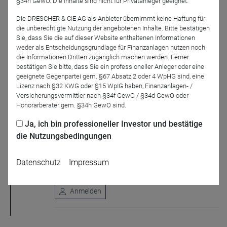
§34h GewO. Die Inhalte sind nicht für Privatanleger geeignet.
Webinare
Die DRESCHER & CIE AG als Anbieter übernimmt keine Haftung für
die unberechtigte Nutzung der angebotenen Inhalte. Bitte bestätigen
Sie, dass Sie die auf dieser Website enthaltenen Informationen
weder als Entscheidungsgrundlage für Finanzanlagen nutzen noch
14.08.26
die Informationen Dritten zugänglich machen werden. Ferner
11:00
bestätigen Sie bitte, dass Sie ein professioneller Anleger oder eine
geeignete Gegenpartei gem. §67 Absatz 2 oder 4 WpHG sind, eine
Lizenz nach §32 KWG oder §15 WpIG haben, Finanzanlagen- /
Versicherungsvermittler nach §34f GewO / §34d GewO oder
DRESCHER & CIE AG
Honorarberater gem. §34h GewO sind.
Die Künstliche Intelligenz übernimmt
Ja, ich bin professioneller Investor und bestätige
KI kann viel mehr als Internet-Suchergebnisse
die Nutzungsbedingungen
zusammenfassen. KI-Agenten erledigen auch
hochkomplexe Aufgaben unter Verwendung von
Expertenwissen. Aber kostenlos ist das nicht. Die
Datenschutz
Impressum
Preismodelle vieler ...
Anmelden