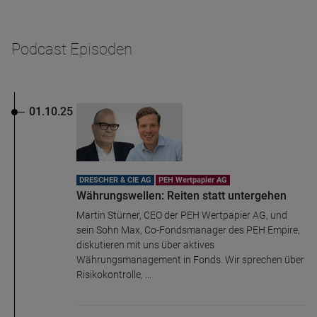
Name
CPref
Podcast Episoden
Anbieter
D&C
Zweck
Ablauf
1 Jahr
01.10.25
DRESCHER & CIE AG
PEH Wertpapier AG
Währungswellen: Reiten statt untergehen
Martin Stürner, CEO der PEH Wertpapier AG, und
sein Sohn Max, Co-Fondsmanager des PEH Empire,
diskutieren mit uns über aktives
Währungsmanagement in Fonds. Wir sprechen über
Risikokontrolle, ...