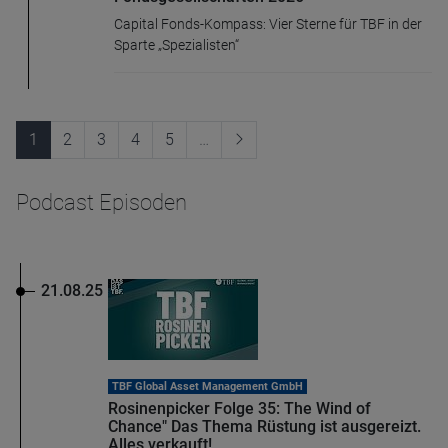
Capital Fonds-Kompass: Vier Sterne für TBF in der
Sparte „Spezialisten“
1
2
3
4
5
…
Podcast Episoden
21.08.25
TBF Global Asset Management GmbH
Rosinenpicker Folge 35: The Wind of
Chance" Das Thema Rüstung ist ausgereizt.
Alles verkauft!