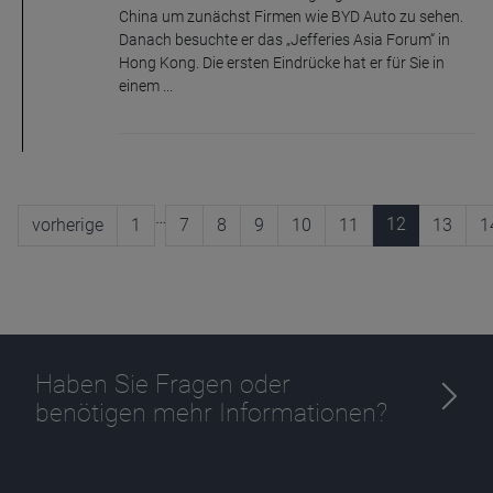
China um zunächst Firmen wie BYD Auto zu sehen.
Danach besuchte er das „Jefferies Asia Forum“ in
Hong Kong. Die ersten Eindrücke hat er für Sie in
einem ...
…
12
vorherige
1
7
8
9
10
11
13
1
Haben Sie Fragen oder
benötigen mehr Informationen?