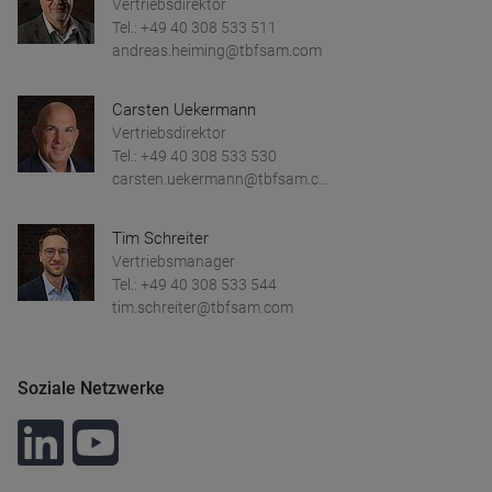
Vertriebsdirektor
Tel.: +49 40 308 533 511
andreas.heiming@tbfsam.com
Carsten Uekermann
Vertriebsdirektor
Tel.: +49 40 308 533 530
carsten.uekermann@tbfsam.c...
Tim Schreiter
Vertriebsmanager
Tel.: +49 40 308 533 544
tim.schreiter@tbfsam.com
Soziale Netzwerke