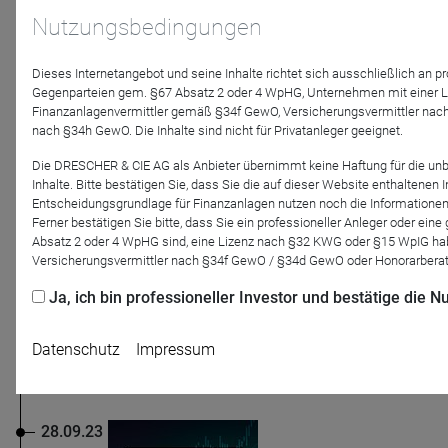
Mediathek
Nutzungsbedingungen
Dieses Internetangebot und seine Inhalte richtet sich ausschließlich an p
Gegenparteien gem. §67 Absatz 2 oder 4 WpHG, Unternehmen mit einer 
Finanzanlagenvermittler gemäß §34f GewO, Versicherungsvermittler nac
30.09.23
nach §34h GewO. Die Inhalte sind nicht für Privatanleger geeignet.
Die DRESCHER & CIE AG als Anbieter übernimmt keine Haftung für die un
Inhalte. Bitte bestätigen Sie, dass Sie die auf dieser Website enthaltenen
Entscheidungsgrundlage für Finanzanlagen nutzen noch die Informatione
TBF Global Asset Management GmbH
Ferner bestätigen Sie bitte, dass Sie ein professioneller Anleger oder ei
TBF sponsert: Sophia Trenz, Triathletin
Absatz 2 oder 4 WpHG sind, eine Lizenz nach §32 KWG oder §15 WpIG hab
In diesem Video stellt sich das Ausnahmetalent
Versicherungsvermittler nach §34f GewO / §34d GewO oder Honorarbera
Sophia Trenz vor. Das kommende Wochenende ist
Ja, ich bin professioneller Investor und bestätige die
ein besonders spannendes für unsere Triathletin
Sophia Trenz. Am Montag geht es zum Ironman auf
Hawaii. ...
Datenschutz
Impressum
28.09.23