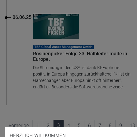
06.06.25
TBF Global Asset Management GmbH
Rosinenpicker Folge 33: Halbleiter made in
Europe.
Die Stimmung in den USA ist dank KI-Euphorie
positiv, in Europa hingegen zurückhaltend. "KI ist ein
Gamechanger, aber Europa hinkt oft hinterher",
erklärt er. Besonders die Softwarebranche zeige ...
3
vorherige
1
2
4
5
6
7
8
9
10
HERZLICH WILLKOMMEN