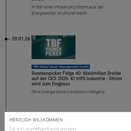
KI löst einen Infrastrukturboom aus, der
Energieaktien strukturell stärkt.
20.01.26
TBF Global Asset Management GmbH
Rosinenpicker Folge 40: Maximilian Dreide
auf der CES 2026: KI trifft Industrie - Strom
wird zum Engpass
Ohne Energie keine Künstliche Intelligenz
18.12.25
HERZLICH WILLKOMMEN
Nutzungsbedingungen