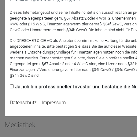
Dieses Internetangebot und seine Inhalte richtet sich ausschließlich an p
TBF Global Asset Management GmbH
geeignete Gegenparteien gem. §67 Absatz 2 oder 4 WpHG, Unternehmen m
Rosinenpicker Folge 39: Dosierung fürs
KWG oder §15 WplG, Finanzanlagenvermittler gemäß §34f GewO, Versich
Depot: Warum Healthcare 2026 wieder Puls
GewO oder Honorarberater nach §34h GewO. Die Inhalte sind nicht für Priv
bekommt
Die DRESCHER & CIE AG als Anbieter übernimmt keine Haftung für die unb
Nach drei schwachen Jahren scheint die
angebotenen Inhalte. Bitte bestätigen Sie, dass Sie die auf dieser Websit
Durststrecke vorbei, Bewertungen sind günstig und
weder als Entscheidungsgrundlage für Finanzanlagen nutzen noch die Info
viele Firmen liefern Margen, weniger Schulden und
machen werden. Ferner bestätigen Sie bitte, dass Sie ein professioneller 
hohe Free Cashflows. Bei Abnehm-Medikamenten
Gegenpartei gem. §67 Absatz 2 oder 4 WpHG sind, eine Lizenz nach §32
zählt nicht mehr ...
Finanzanlagen- / Versicherungsvermittler nach §34f GewO / §34d GewO 
§34h GewO sind.
Ja, ich bin professioneller Investor und bestätige die
Datenschutz
Impressum
…
1
2
3
4
5
6
7
8
9
10
15
nä
Mediathek