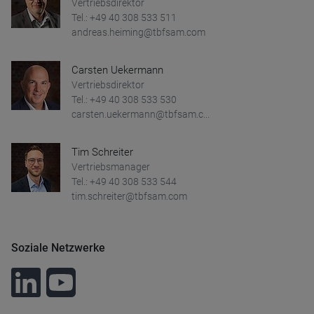
Vertriebsdirektor
Tel.: +49 40 308 533 511
andreas.heiming@tbfsam.com
Carsten Uekermann
Vertriebsdirektor
Tel.: +49 40 308 533 530
carsten.uekermann@tbfsam.c...
Tim Schreiter
Vertriebsmanager
Tel.: +49 40 308 533 544
tim.schreiter@tbfsam.com
Soziale Netzwerke