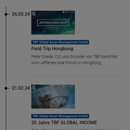
26.03.24
Name
CPref
Anbieter
D&C
Zweck
Ablauf
1 Jahr
TBF Global Asset Management GmbH
Field Trip Hongkong
Peter Dreide, CIO und Gründer von TBF, berichtet
vom Jefferies Asia Forum in Hongkong.
21.02.24
TBF Global Asset Management GmbH
20 Jahre TBF GLOBAL INCOME