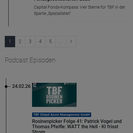
Capital Fonds-Kompass: Vier Sterne für TBF in der
Sparte „Spezialisten“
1
2
3
4
5
…
Podcast Episoden
24.02.26
TBF Global Asset Management GmbH
Rosinenpicker Folge 41: Patrick Vogel und
Thomas Pfeifle: WATT the Hell - KI frisst
Strom