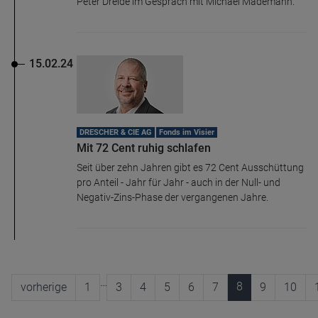
Peter Dreide im Gespräch mit Michael Mademann.
15.02.24
DRESCHER & CIE AG
Fonds im Visier
Mit 72 Cent ruhig schlafen
Seit über zehn Jahren gibt es 72 Cent Ausschüttung
pro Anteil - Jahr für Jahr - auch in der Null- und
Negativ-Zins-Phase der vergangenen Jahre.
…
8
vorherige
1
3
4
5
6
7
9
10