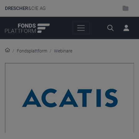
DRESCHER
& CIE AG
Suche
Fondsplattform
Webinare