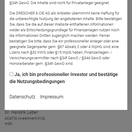
Anlagesegmenten wird er sprechen. Im derzeitigen Umfeld
§34h GewO. Die Inhalte sind nicht für Privatanleger geeignet.
sind die hohe Flexibilität im Fonds und kurzfristige
Die DRESCHER & CIE AG als Anbieter übernimmt keine Haftung für
Investitionsentscheidungen ein großer Trumpf des
die unberechtigte Nutzung der angebotenen Inhalte. Bitte bestätigen
Fondsmanagements. Anhand aktueller
Sie, dass Sie die auf dieser Website enthaltenen Informationen
weder als Entscheidungsgrundlage für Finanzanlagen nutzen noch
Investmentbeispiele, wie dem Inflationsschutz wird er seine
die Informationen Dritten zugänglich machen werden. Ferner
Vorgehensweise plastisch darstellen.
bestätigen Sie bitte, dass Sie ein professioneller Anleger oder eine
geeignete Gegenpartei gem. §67 Absatz 2 oder 4 WpHG sind, eine
Nichts für zarte Gemüter, aber für unternehmerisch
Lizenz nach §32 KWG oder §15 WpIG haben, Finanzanlagen- /
denkende Kunden! Seien Sie gespannt!
Versicherungsvermittler nach §34f GewO / §34d GewO oder
Honorarberater gem. §34h GewO sind.
Referenten
Ja, ich bin professioneller Investor und bestätige
die Nutzungsbedingungen
Datenschutz
Impressum
Dr. Hendrik Leber
ACATIS Investment KVG
mbh