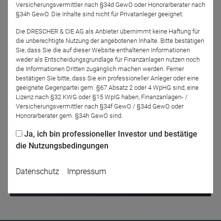
Versicherungsvermittler nach §34d GewO oder Honorarberater nach
Wirtschaft.
§34h GewO. Die Inhalte sind nicht für Privatanleger geeignet.
Die DRESCHER & CIE AG als Anbieter übernimmt keine Haftung für
die unberechtigte Nutzung der angebotenen Inhalte. Bitte bestätigen
Sie, dass Sie die auf dieser Website enthaltenen Informationen
Jetzt für das Partner-Webinar anmelden
weder als Entscheidungsgrundlage für Finanzanlagen nutzen noch
die Informationen Dritten zugänglich machen werden. Ferner
bestätigen Sie bitte, dass Sie ein professioneller Anleger oder eine
geeignete Gegenpartei gem. §67 Absatz 2 oder 4 WpHG sind, eine
Zurück
Lizenz nach §32 KWG oder §15 WpIG haben, Finanzanlagen- /
Versicherungsvermittler nach §34f GewO / §34d GewO oder
Honorarberater gem. §34h GewO sind.
Ja, ich bin professioneller Investor und bestätige
die Nutzungsbedingungen
Datenschutz
Impressum