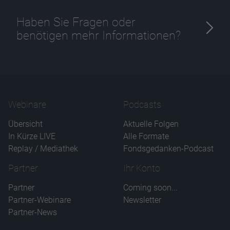
Haben Sie Fragen oder
benötigen mehr Informationen?
Name
CPref
Anbieter
D&C
Zweck
Ablauf
1 Jahr
Webinare
Podcasts
Übersicht
Aktuelle Folgen
In Kürze LIVE
Alle Formate
Replay / Mediathek
Fondsgedanken-Podcast
Partner
Ihr Konto
Partner
Coming soon...
Partner-Webinare
Newsletter
Partner-News