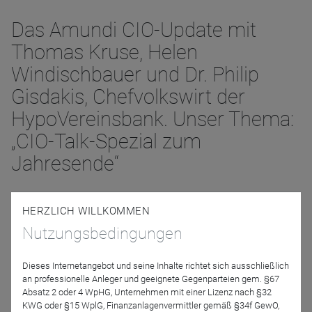
Das Amundi CIO-Update mit
Thomas Kruse, Helen
Windischbauer und Dr. Philip
Gisdakis, Chefvolkswirt der
HypoVereinsbank. Unser Thema:
„CIO-Talk-Spezial zum
Jahresende“
HERZLICH WILLKOMMEN
12. Dezember 2024 | 13:00 Uhr
Anmelden
Nutzungsbedingungen
Dieses Internetangebot und seine Inhalte richtet sich ausschließlich
Der kurze, prägnante und verständliche Marktüberblick des
an professionelle Anleger und geeignete Gegenparteien gem. §67
Amundi CIO –
Absatz 2 oder 4 WpHG, Unternehmen mit einer Lizenz nach §32
immer mit renommierten Gastreferenten aus Politik und
KWG oder §15 WplG, Finanzanlagenvermittler gemäß §34f GewO,