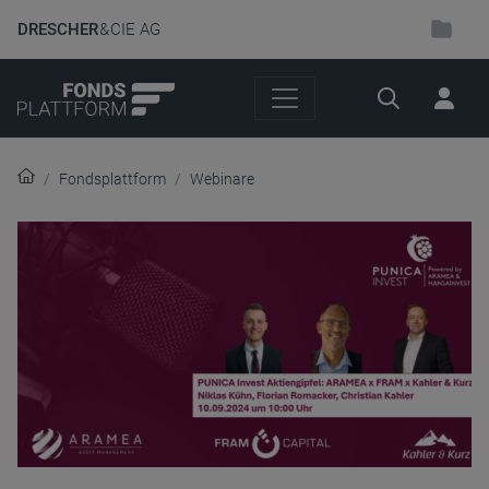
DRESCHER
& CIE AG
Suche
Fondsplattform
Webinare