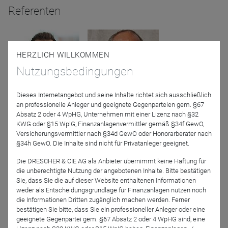
Referenten
HERZLICH WILLKOMMEN
Nutzungsbedingungen
Dieses Internetangebot und seine Inhalte richtet sich ausschließlich
an professionelle Anleger und geeignete Gegenparteien gem. §67
Niklas Kühn
Florian Romacker
Absatz 2 oder 4 WpHG, Unternehmen mit einer Lizenz nach §32
ARAMEA Asset
FRAM Capital GmbH
KWG oder §15 WplG, Finanzanlagenvermittler gemäß §34f GewO,
Management AG für
Versicherungsvermittler nach §34d GewO oder Honorarberater nach
PUNICA Invest GmbH
§34h GewO. Die Inhalte sind nicht für Privatanleger geeignet.
Die DRESCHER & CIE AG als Anbieter übernimmt keine Haftung für
die unberechtigte Nutzung der angebotenen Inhalte. Bitte bestätigen
Sie, dass Sie die auf dieser Website enthaltenen Informationen
weder als Entscheidungsgrundlage für Finanzanlagen nutzen noch
die Informationen Dritten zugänglich machen werden. Ferner
bestätigen Sie bitte, dass Sie ein professioneller Anleger oder eine
geeignete Gegenpartei gem. §67 Absatz 2 oder 4 WpHG sind, eine