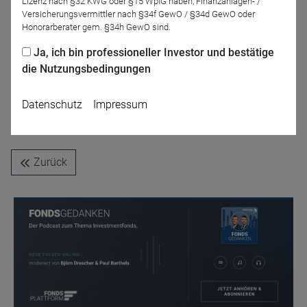
Lizenz nach §32 KWG oder §15 WpIG haben, Finanzanlagen- /
Versicherungsvermittler nach §34f GewO / §34d GewO oder
Christian Kahler
Honorarberater gem. §34h GewO sind.
Kahler & Kurz Capital
GmbH
Ja, ich bin professioneller Investor und bestätige
die Nutzungsbedingungen
Datenschutz
Impressum
Jetzt für das Partner-Webinar anmelden
Zurück
Name
CPref
Anbieter
D&C
Zweck
Ablauf
1 Jahr