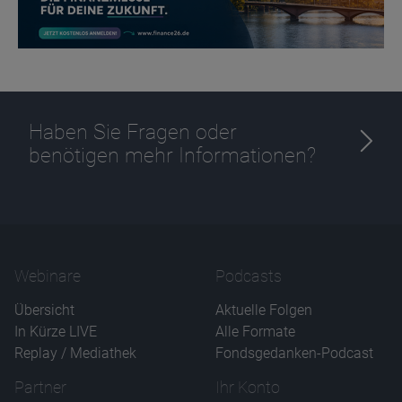
Haben Sie Fragen oder
Name
CPref
Anbieter
D&C
benötigen mehr Informationen?
Zweck
Ablauf
1 Jahr
Webinare
Podcasts
Übersicht
Aktuelle Folgen
In Kürze LIVE
Alle Formate
Replay / Mediathek
Fondsgedanken-Podcast
Partner
Ihr Konto