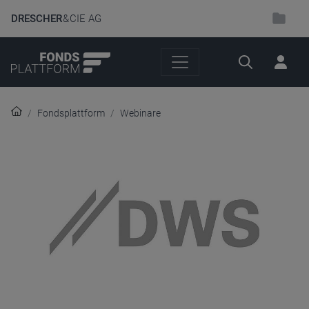
DRESCHER
& CIE AG
Suche
Fondsplattform
Webinare