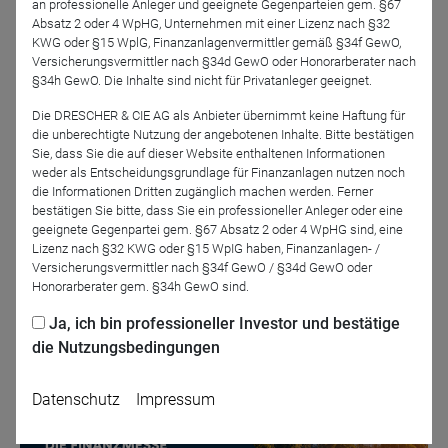
an professionelle Anleger und geeignete Gegenparteien gem. §67
klicken + Kenncode 303000
Absatz 2 oder 4 WpHG, Unternehmen mit einer Lizenz nach §32
KWG oder §15 WplG, Finanzanlagenvermittler gemäß §34f GewO,
alternativ:
Versicherungsvermittler nach §34d GewO oder Honorarberater nach
§34h GewO. Die Inhalte sind nicht für Privatanleger geeignet.
Telefoneinwahl 069-50 500 951 + Sitzungs-ID 9888 4024
967# + Teilnehmer-ID # + Sitzungs-Passwort 303000#;
Die DRESCHER & CIE AG als Anbieter übernimmt keine Haftung für
(iPhone-freundlich
die unberechtigte Nutzung der angebotenen Inhalte. Bitte bestätigen
Sie, dass Sie die auf dieser Website enthaltenen Informationen
+496950500951,,98884024967#,,,,*303000# )
weder als Entscheidungsgrundlage für Finanzanlagen nutzen noch
die Informationen Dritten zugänglich machen werden. Ferner
bestätigen Sie bitte, dass Sie ein professioneller Anleger oder eine
geeignete Gegenpartei gem. §67 Absatz 2 oder 4 WpHG sind, eine
Lizenz nach §32 KWG oder §15 WpIG haben, Finanzanlagen- /
Versicherungsvermittler nach §34f GewO / §34d GewO oder
Zurück
Honorarberater gem. §34h GewO sind.
Ja, ich bin professioneller Investor und bestätige
die Nutzungsbedingungen
Datenschutz
Impressum