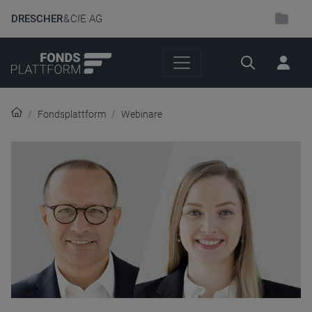
DRESCHER
& CIE AG
Suche
Fondsplattform
Webinare