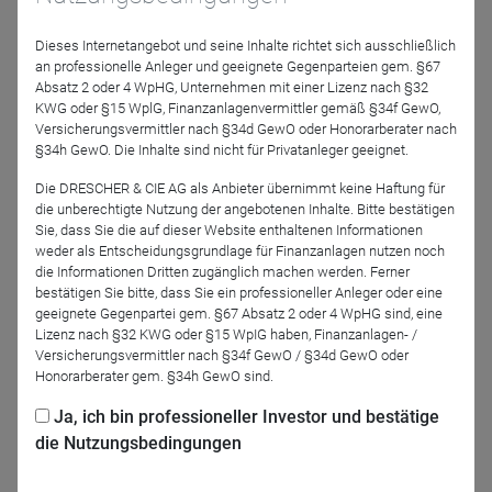
4.10. von 10-11:30 Uhr
Dieses Internetangebot und seine Inhalte richtet sich ausschließlich
Principal Adverse Impacts (PAIs)
an professionelle Anleger und geeignete Gegenparteien gem. §67
Ausschlüsse
Absatz 2 oder 4 WpHG, Unternehmen mit einer Lizenz nach §32
KWG oder §15 WplG, Finanzanlagenvermittler gemäß §34f GewO,
Engagement (Aktiver Dialog auf Unternehmensebene)
Versicherungsvermittler nach §34d GewO oder Honorarberater nach
und Abstimmungspolitik
§34h GewO. Die Inhalte sind nicht für Privatanleger geeignet.
Bedeutung von ESG-Ratings
Die DRESCHER & CIE AG als Anbieter übernimmt keine Haftung für
die unberechtigte Nutzung der angebotenen Inhalte. Bitte bestätigen
Deutschland: Die Veranstaltung ist beim FPSB Deutschland
Sie, dass Sie die auf dieser Website enthaltenen Informationen
weder als Entscheidungsgrundlage für Finanzanlagen nutzen noch
unter der Nummer 23-123 registriert und wird mit 3 CPD-
die Informationen Dritten zugänglich machen werden. Ferner
Credits bewertet. Für den ersten Teil sind das 1,0 Credits für
bestätigen Sie bitte, dass Sie ein professioneller Anleger oder eine
Themengebiet 1.2 b und 0,5 Credits für Themengebiet 1.4
geeignete Gegenpartei gem. §67 Absatz 2 oder 4 WpHG sind, eine
d. Österreich: Die Veranstaltung ist beim Verband Financial
Lizenz nach §32 KWG oder §15 WpIG haben, Finanzanlagen- /
Versicherungsvermittler nach §34f GewO / §34d GewO oder
Planners Österreich unter der Nummer 491-2023 registriert
Honorarberater gem. §34h GewO sind.
und wird mit 3 Credits bewertet. Um die vollen Credits zu
erhalten, ist die Teilnahme an beiden Teilen der
Ja, ich bin professioneller Investor und bestätige
Veranstaltung erforderlich.
die Nutzungsbedingungen