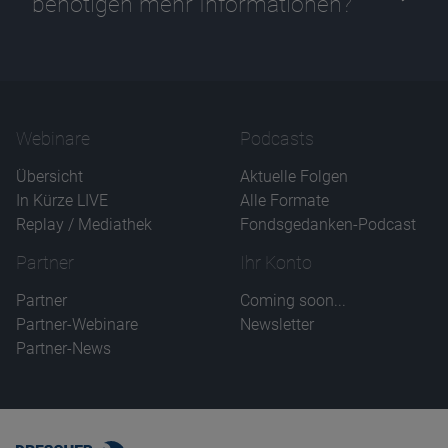
benötigen mehr Informationen?
Name
CPref
Anbieter
D&C
Zweck
Ablauf
1 Jahr
Webinare
Podcasts
Übersicht
Aktuelle Folgen
In Kürze LIVE
Alle Formate
Replay / Mediathek
Fondsgedanken-Podcast
Partner
Ihr Konto
Partner
Coming soon...
Partner-Webinare
Newsletter
Partner-News