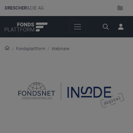
DRESCHER
& CIE AG
Suche
Fondsplattform
Webinare