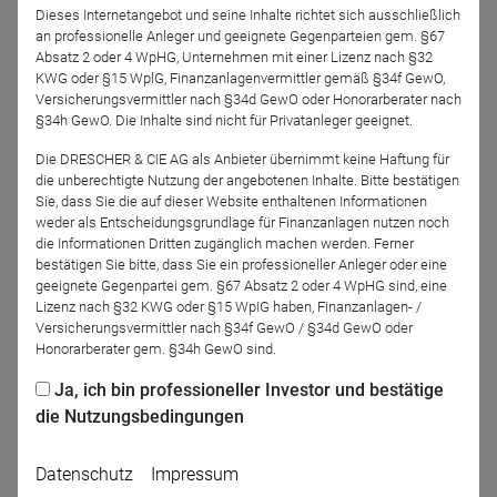
Entwicklungen und Veränderungen im Markt der
Dieses Internetangebot und seine Inhalte richtet sich ausschließlich
an professionelle Anleger und geeignete Gegenparteien gem. §67
Nahversorgungsimmobilien.
Absatz 2 oder 4 WpHG, Unternehmen mit einer Lizenz nach §32
KWG oder §15 WplG, Finanzanlagenvermittler gemäß §34f GewO,
Johannes Palla, Geschäftsführender Gesellschafter der
Versicherungsvermittler nach §34d GewO oder Honorarberater nach
Habona Gruppe, und Manuel Jahn, Geschäftsführer der
§34h GewO. Die Inhalte sind nicht für Privatanleger geeignet.
Habona Invest Consulting, führen Sie durch das Seminar
Die DRESCHER & CIE AG als Anbieter übernimmt keine Haftung für
und stehen Ihnen jederzeit für Ihre persönliche Fragen zur
die unberechtigte Nutzung der angebotenen Inhalte. Bitte bestätigen
Verfügung.
Sie, dass Sie die auf dieser Website enthaltenen Informationen
weder als Entscheidungsgrundlage für Finanzanlagen nutzen noch
die Informationen Dritten zugänglich machen werden. Ferner
bestätigen Sie bitte, dass Sie ein professioneller Anleger oder eine
geeignete Gegenpartei gem. §67 Absatz 2 oder 4 WpHG sind, eine
Jetzt für das Partner-Webinar anmelden
Lizenz nach §32 KWG oder §15 WpIG haben, Finanzanlagen- /
Versicherungsvermittler nach §34f GewO / §34d GewO oder
Honorarberater gem. §34h GewO sind.
Zurück
Ja, ich bin professioneller Investor und bestätige
die Nutzungsbedingungen
Datenschutz
Impressum