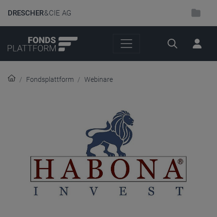
DRESCHER
& CIE AG
Suche
Fondsplattform
Webinare