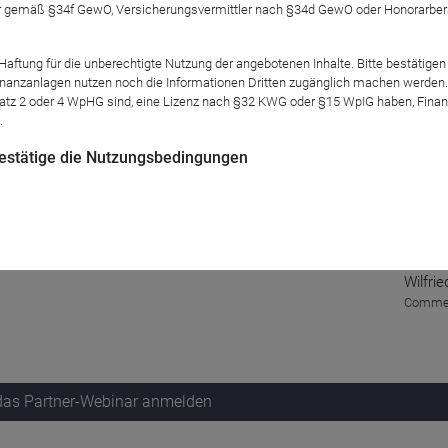
t veranstalten wir zweimal im Jahr. Der nächste Termin finde
 gemäß §34f GewO, Versicherungsvermittler nach §34d GewO oder Honorarberate
tung für die unberechtigte Nutzung der angebotenen Inhalte. Bitte bestätigen 
Mod
anzanlagen nutzen noch die Informationen Dritten zugänglich machen werden. Fe
atz 2 oder 4 WpHG sind, eine Lizenz nach §32 KWG oder §15 WpIG haben, Finan
.
 bestätige die Nutzungsbedingungen
Wilfrie
Commer
 das Partner-Webinar anmelden