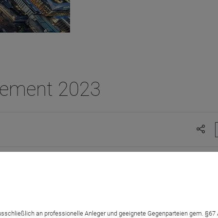
gement 2023
vest zukünftig von erneuerbaren Energien profitieren? Freuen S
 ausschließlich an professionelle Anleger und geeignete Gegenparteien gem. §6