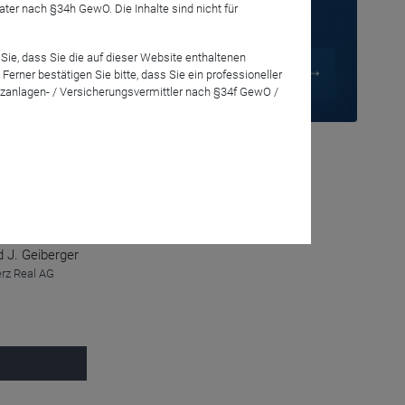
t Mitte des
r nach §34h GewO. Die Inhalte sind nicht für
Sie, dass Sie die auf dieser Website enthaltenen
eration
rner bestätigen Sie bitte, dass Sie ein professioneller
zanlagen- / Versicherungsvermittler nach §34f GewO /
d J. Geiberger
z Real AG