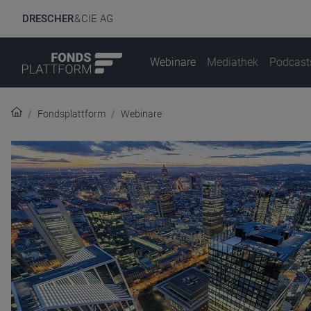
DRESCHER
& CIE AG
Webinare
Mediathek
Podcast
Fondsplattform
Webinare