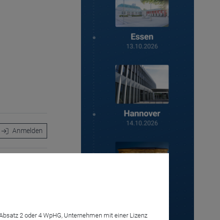
Anmelden
ie sich auf
7 Absatz 2 oder 4 WpHG, Unternehmen mit einer Lizenz