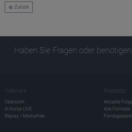
Zurück
Haben Sie Fragen oder benötigen
Webinare
Podcasts
Übersicht
Aktuelle Folg
In Kürze LIVE
Alle Formate
Replay / Mediathek
Fondsgedank