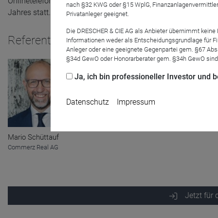
Onlinetelefonkonferenzen mit dem hausInvest Fondsmanagemen
nach §32 KWG oder §15 WplG, Finanzanlagenvermittler
Jahres statt.
Privatanleger geeignet.
Die DRESCHER & CIE AG als Anbieter übernimmt keine Haf
Referenten
Informationen weder als Entscheidungsgrundlage für Fin
Anleger oder eine geeignete Gegenpartei gem. §67 Abs
§34d GewO oder Honorarberater gem. §34h GewO sind
Ja, ich bin professioneller Investor und
Datenschutz
Impressum
Mario Schüttauf
Commerz Real AG
Name
CPref
Anbieter
D&C
Zweck
Jetzt für
Ablauf
1 Jahr