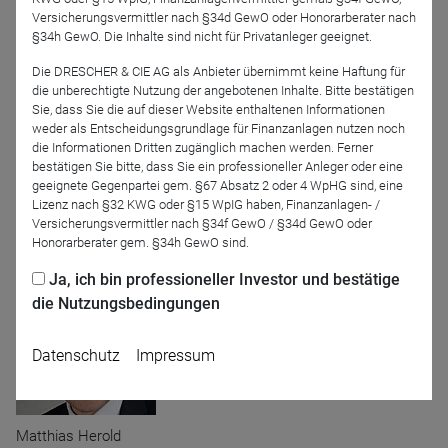
Versicherungsvermittler nach §34d GewO oder Honorarberater nach
3. Wie ist der Ausblick auf die kommenden Monate?
§34h GewO. Die Inhalte sind nicht für Privatanleger geeignet.
Die DRESCHER & CIE AG als Anbieter übernimmt keine Haftung für
die unberechtigte Nutzung der angebotenen Inhalte. Bitte bestätigen
Diese Fragen und mehr wollen wir im Webinar beleuchten.
Sie, dass Sie die auf dieser Website enthaltenen Informationen
weder als Entscheidungsgrundlage für Finanzanlagen nutzen noch
die Informationen Dritten zugänglich machen werden. Ferner
bestätigen Sie bitte, dass Sie ein professioneller Anleger oder eine
Sie sind hierzu herzlich eingeladen!
geeignete Gegenpartei gem. §67 Absatz 2 oder 4 WpHG sind, eine
Lizenz nach §32 KWG oder §15 WpIG haben, Finanzanlagen- /
Versicherungsvermittler nach §34f GewO / §34d GewO oder
Moderation
Honorarberater gem. §34h GewO sind.
Ja, ich bin professioneller Investor und bestätige
die Nutzungsbedingungen
Datenschutz
Impressum
Matthias Herold