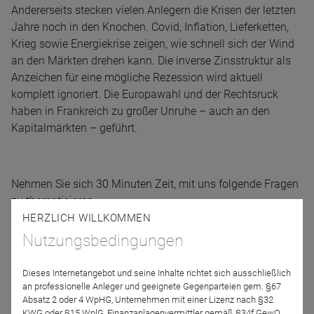
Andererseits stecken vielen Anlegern die Krisen der letzten
Jahre noch in den Knochen. Covid, Inflation, Lieferketten,
Krieg sowie Energiekrise zeigen, wie schnell sich der Wind
an den Märkten drehen kann. Die inverse Zinsstruktur als
Anzeichen für eine mögliche Rezession wird aktuell
komplett ignoriert. Die Europawahl und der Rechtsruck
haben in Frankreich zu großer Unruhe – auch an den
Kapitalmärkten – geführt.
Nehmen Sie sich 30 Minuten Zeit, mit uns folgende Fragen
zu thematisieren:
HERZLICH WILLKOMMEN
Nutzungsbedingungen
1. Wie hat sich der RB LuxTopic Flex im ersten Halbjahr
geschlagen?
Dieses Internetangebot und seine Inhalte richtet sich ausschließlich
an professionelle Anleger und geeignete Gegenparteien gem. §67
Absatz 2 oder 4 WpHG, Unternehmen mit einer Lizenz nach §32
2. Wie ist der „Flex“ aktuell positioniert?
KWG oder §15 WplG, Finanzanlagenvermittler gemäß §34f GewO,