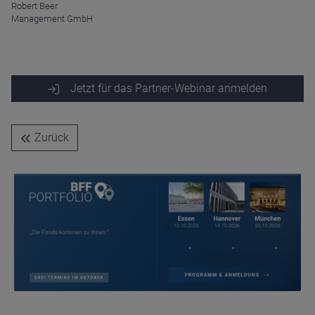
Robert Beer
Management GmbH
Name
CPref
Anbieter
D&C
Jetzt für das Partner-Webinar anmelden
Zweck
Ablauf
1 Jahr
Zurück