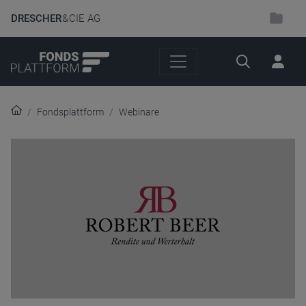
DRESCHER
& CIE AG
Suche
Fondsplattform
Webinare