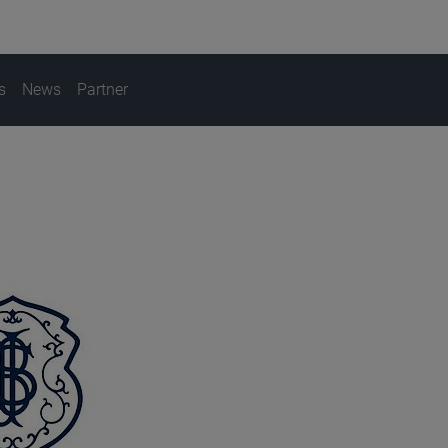
s
News
Partner