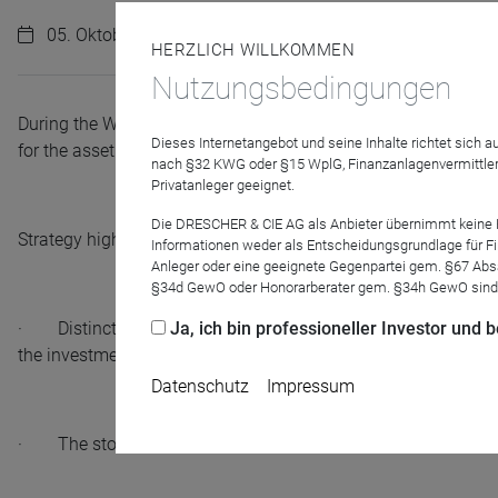
05. Oktober 2023 | 10:15 Uhr
HERZLICH WILLKOMMEN
Nutzungsbedingungen
During the Webex event Nevena Schaller (Investment Specialis
Dieses Internetangebot und seine Inhalte richtet sich
for the asset class.
nach §32 KWG oder §15 WplG, Finanzanlagenvermittler
Privatanleger geeignet.
Die DRESCHER & CIE AG als Anbieter übernimmt keine Haf
Strategy highlights:
Informationen weder als Entscheidungsgrundlage für Fin
Anleger oder eine geeignete Gegenpartei gem. §67 Abs
§34d GewO oder Honorarberater gem. §34h GewO sind
· Distinct combination of thematic, fundamental, and susta
Ja, ich bin professioneller Investor und
the investment landscape - Digitalisation, Automation, Evol
Datenschutz
Impressum
· The stock picking philosophy combines Quality Growth sto