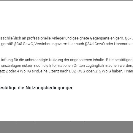
t, German event) will give an update on recent performance and 
 ausschließlich an professionelle Anleger und geeignete Gegenparteien gem. §6
 gemäß §34f GewO, Versicherungsvermittler nach §34d GewO oder Honorarberate
tung für die unberechtigte Nutzung der angebotenen Inhalte. Bitte bestätigen 
anzanlagen nutzen noch die Informationen Dritten zugänglich machen werden. Fe
atz 2 oder 4 WpHG sind, eine Lizenz nach §32 KWG oder §15 WpIG haben, Finan
.
inable approaches capable of recognizing major themes that a
 bestätige die Nutzungsbedingungen
ving Consumption, Ageing, and Climate Change.
cks (50-100%) with Contrarian (0-25%) and Special Situations