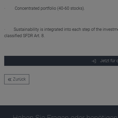
· Concentrated portfolio (40-60 stocks).
Name
CPref
Anbieter
D&C
Zweck
Ablauf
1 Jahr
· Sustainability is integrated into each step of the investme
classified SFDR Art. 8.
Jetzt für
Zurück
Haben Sie Fragen oder benötigen