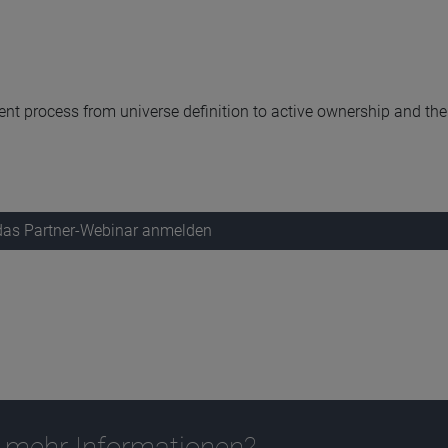
nt process from universe definition to active ownership and the
 das Partner-Webinar anmelden
 mehr Informationen?