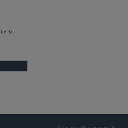
 fund is
Sprechen Sie uns an