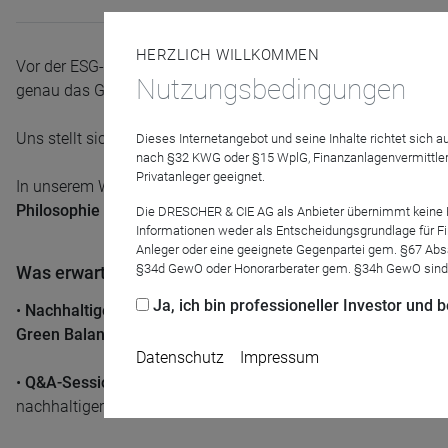
HERZLICH WILLKOMMEN
Vor der ESG-Novelle boomte nachhaltiges und verantwortungsv
Nutzungsbedingungen
genau das Gegenteil. Warum ist dies so und ist es zurecht so
Uns stellt sich daher die Frage: Muss nachhaltige Kapitalanl
Dieses Internetangebot und seine Inhalte richtet sich
nach §32 KWG oder §15 WplG, Finanzanlagenvermittler
Privatanleger geeignet.
In unserem Web-Seminar werfen wir einen Blick auf
Regulieru
Philosophie
zu überzeugen, die sich deutlich von der sehr qua
Die DRESCHER & CIE AG als Anbieter übernimmt keine Haf
Informationen weder als Entscheidungsgrundlage für Fin
Anleger oder eine geeignete Gegenpartei gem. §67 Abs
§34d GewO oder Honorarberater gem. §34h GewO sind
Was erwartet Sie:
Ja, ich bin professioneller Investor und
•
Nachhaltige Fonds mit Sinn und Verstand
im Unterschied zu
Green Balance
und
rezooM World
.
Datenschutz
Impressum
•
Q&A-Session:
Stellen Sie Ihre Fragen direkt an unsere Refe
nachhaltiger Investments.