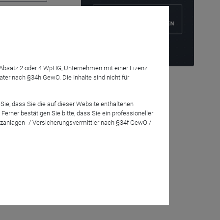
tige Fonds
7 Absatz 2 oder 4 WpHG, Unternehmen mit einer Lizenz
r nach §34h GewO. Die Inhalte sind nicht für
keits-
Sie, dass Sie die auf dieser Website enthaltenen
rner bestätigen Sie bitte, dass Sie ein professioneller
zanlagen- / Versicherungsvermittler nach §34f GewO /
onds
SQUAD
ile