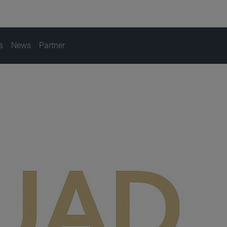
s
News
Partner