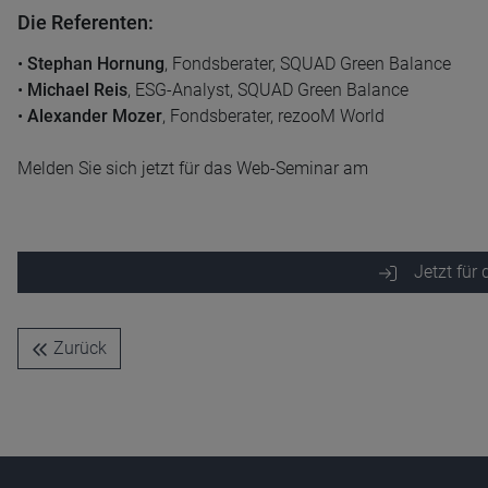
Die Referenten:
•
Stephan Hornung
, Fondsberater, SQUAD Green Balance
Name
CPref
Anbieter
D&C
•
Michael Reis
, ESG-Analyst, SQUAD Green Balance
Zweck
•
Alexander Mozer
, Fondsberater, rezooM World
Ablauf
1 Jahr
Melden Sie sich jetzt für das Web-Seminar am
Jetzt für
Zurück