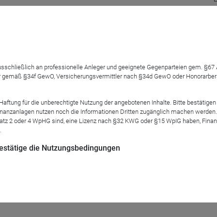
olles Investieren. Durch die starre Regulierung erleben
nachhal
?
age recycelt werden?
 ausschließlich an professionelle Anleger und geeignete Gegenparteien gem. §6
 gemäß §34f GewO, Versicherungsvermittler nach §34d GewO oder Honorarberate
ngsfehler
und versuchen Sie als Anleger von unserer
Nachhaltig
ntitativen und starren ESG-Regulierung unterscheidet.
tung für die unberechtigte Nutzung der angebotenen Inhalte. Bitte bestätigen 
anzanlagen nutzen noch die Informationen Dritten zugänglich machen werden. Fe
atz 2 oder 4 WpHG sind, eine Lizenz nach §32 KWG oder §15 WpIG haben, Finan
.
 bestätige die Nutzungsbedingungen
r starren ESG-Regulierung: Kurzer Überblick über die beiden F
renten und diskutieren Sie gemeinsam mit uns die Vor- und Nachte