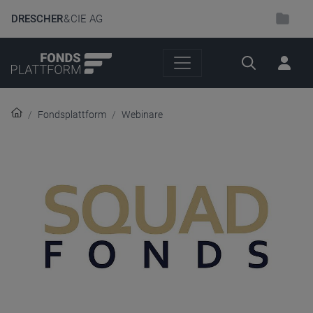
DRESCHER
& CIE AG
Suche
Fondsplattform
Webinare