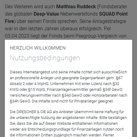
Des Weiteren wird auch
Matthias Ruddeck
(Fondsberater
des globalen
Deep-Value
Nebenwertefonds
SQUAD Point
Five
) über seinen Fonds sprechen. Seine Anlagestrategie
war in den letzten Jahren überaus erfolgreich. Per
03.04.2023 liegt der Fonds beim Peegroup-Vergleich von
Morningstar auf
Platz 2 von 346
Vergleichsfonds
HERZLICH WILLKOMMEN
(Zeitraum 3 Jahre).
Nutzungsbedingungen
Die beiden Fonds bieten folgende Vorteile:
Dieses Internetangebot und seine Inhalte richtet sich ausschließlich
• Beide Investmentlösungen basieren auf sehr aktivem
an professionelle Anleger und geeignete Gegenparteien gem. §67
Stock-Picking
Absatz 2 oder 4 WpHG, Unternehmen mit einer Lizenz nach §32
KWG oder §15 WplG, Finanzanlagenvermittler gemäß §34f GewO,
• Track-Rekord zeigt gutes Rendite- und Risikoverhältnis
Versicherungsvermittler nach §34d GewO oder Honorarberater nach
§34h GewO. Die Inhalte sind nicht für Privatanleger geeignet.
Melden Sie sich jetzt an und erfahren Sie im Webinar,
Die DRESCHER & CIE AG als Anbieter übernimmt keine Haftung für
was die beiden Value-Fonds unterscheidet.
die unberechtigte Nutzung der angebotenen Inhalte. Bitte bestätigen
Sie, dass Sie die auf dieser Website enthaltenen Informationen
weder als Entscheidungsgrundlage für Finanzanlagen nutzen noch
Referenten
die Informationen Dritten zugänglich machen werden. Ferner