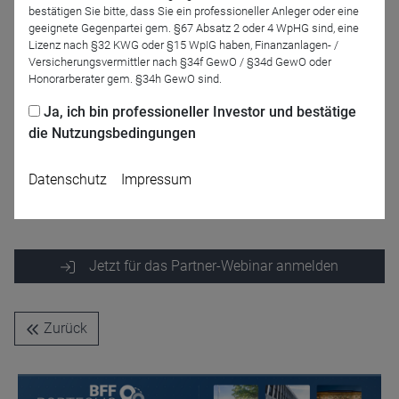
bestätigen Sie bitte, dass Sie ein professioneller Anleger oder eine
geeignete Gegenpartei gem. §67 Absatz 2 oder 4 WpHG sind, eine
Lizenz nach §32 KWG oder §15 WpIG haben, Finanzanlagen- /
Versicherungsvermittler nach §34f GewO / §34d GewO oder
Honorarberater gem. §34h GewO sind.
Ja, ich bin professioneller Investor und bestätige
die Nutzungsbedingungen
Matthias Ruddeck
Christian Struck
Datenschutz
Impressum
SQUAD Fonds
SQUAD Fonds
Jetzt für das Partner-Webinar anmelden
Zurück
Name
CPref
Anbieter
D&C
Zweck