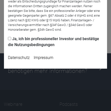
weder als Entscheidungsgrundlage für Finanzanlagen nutzen noch
die Informationen Dritten zugänglich machen werden. Ferner
bestätigen Sie bitte, dass Sie ein professioneller Anleger oder eine
geeignete Gegenpartei gem. §67 Absatz 2 oder 4 WpHG sind, eine
Lizenz nach §32 KWG oder §15 WpIG haben, Finanzanlagen- /
Versicherungsvermittler nach §34f GewO / §34d GewO oder
Honorarberater gem. §34h GewO sind.
Ja, ich bin professioneller Investor und bestätige
die Nutzungsbedingungen
Datenschutz
Impressum
Haben Sie Fragen oder
benötigen mehr Informationen?
Webinare
Podcasts
Name
CPref
Anbieter
D&C