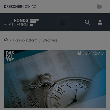
DRESCHER
& CIE AG
Suche
Fondsplattform
Webinare