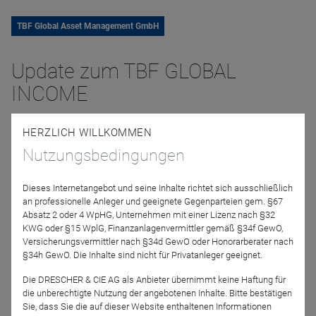
TBF Global Asset Management GmbH
Update zum TBF GLOBAL
INCOME
HERZLICH WILLKOMMEN
10. Juni 2024 | 14:00 Uhr
Anmelden
Nutzungsbedingungen
Dieses Internetangebot und seine Inhalte richtet sich ausschließlich
an professionelle Anleger und geeignete Gegenparteien gem. §67
Absatz 2 oder 4 WpHG, Unternehmen mit einer Lizenz nach §32
KWG oder §15 WplG, Finanzanlagenvermittler gemäß §34f GewO,
Jetzt für das Partner-Webinar anmelden
Versicherungsvermittler nach §34d GewO oder Honorarberater nach
§34h GewO. Die Inhalte sind nicht für Privatanleger geeignet.
Zurück
Die DRESCHER & CIE AG als Anbieter übernimmt keine Haftung für
die unberechtigte Nutzung der angebotenen Inhalte. Bitte bestätigen
Sie, dass Sie die auf dieser Website enthaltenen Informationen