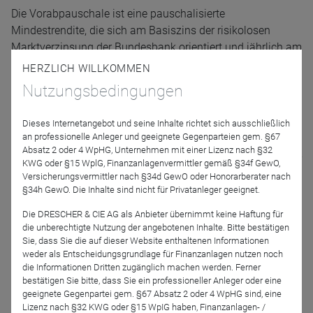
Die Vorabpauschale ist eine pauschalisierte
Mindestrendite, die sich am Basiszins der risikolosen
Marktverzinsung der Bundesbank orientiert und jährlich am
2. Kalendertag des Folgejahres für das abgelaufene
HERZLICH WILLKOMMEN
Kalenderjahr ermittelt wird.
Nutzungsbedingungen
Erhoben wird die Vorabpauschale nur, sofern eine positive
Dieses Internetangebot und seine Inhalte richtet sich ausschließlich
Wertentwicklung des Investmentfonds vorliegt. Die
an professionelle Anleger und geeignete Gegenparteien gem. §67
Vorabpauschale ist somit auf den Wertzuwachs des Fonds
Absatz 2 oder 4 WpHG, Unternehmen mit einer Lizenz nach §32
im Kalenderjahr begrenzt. Die deutsche Bundesbank hat für
KWG oder §15 WplG, Finanzanlagenvermittler gemäß §34f GewO,
das Jahr 2023 einen positiven Basiszinssatz veröffentlicht.
Versicherungsvermittler nach §34d GewO oder Honorarberater nach
§34h GewO. Die Inhalte sind nicht für Privatanleger geeignet.
Daher wird für 2023 wieder eine Vorabpauschale erhoben.
Die DRESCHER & CIE AG als Anbieter übernimmt keine Haftung für
Sie erhalten in diesem Webinar Informationen über die
die unberechtigte Nutzung der angebotenen Inhalte. Bitte bestätigen
Abwicklungsmodalitäten und Berechnungslogik der
Sie, dass Sie die auf dieser Website enthaltenen Informationen
Vorabpauschale für 2023 im Januar 2024 bei der FNZ
weder als Entscheidungsgrundlage für Finanzanlagen nutzen noch
die Informationen Dritten zugänglich machen werden. Ferner
Bank SE.
bestätigen Sie bitte, dass Sie ein professioneller Anleger oder eine
geeignete Gegenpartei gem. §67 Absatz 2 oder 4 WpHG sind, eine
Anschließend gehen wir nochmal auf den AGB-
Lizenz nach §32 KWG oder §15 WpIG haben, Finanzanlagen- /