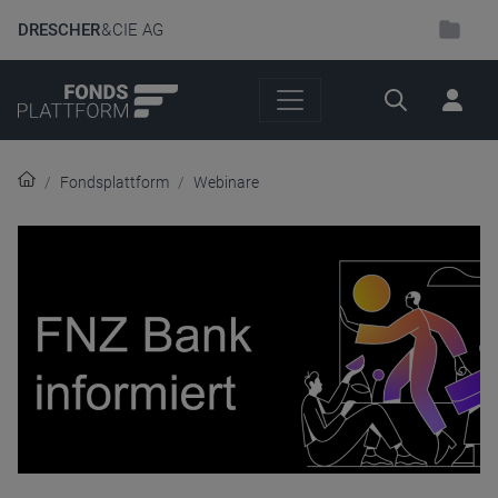
DRESCHER
& CIE AG
Suche
Fondsplattform
Webinare