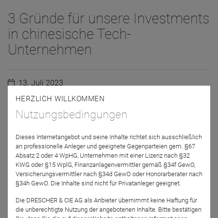
3 Gründe für unsere Investments
in chinesische Tech-
Unternehmen
13. Juli 2023
HERZLICH WILLKOMMEN
Nutzungsbedingungen
Unsere Research Analystin und China-Expertin Xinyi war
im Mai für mehrere Wochen in China und hat dort die
Dieses Internetangebot und seine Inhalte richtet sich ausschließlich
Goldman Sachs TechNet Konferenz in Hongkong sowie
an professionelle Anleger und geeignete Gegenparteien gem. §67
einige unserer chinesischen Portfoliounternehmen besucht.
Absatz 2 oder 4 WpHG, Unternehmen mit einer Lizenz nach §32
In diesem Video teilt sie unsere drei Hauptgründe für
KWG oder §15 WplG, Finanzanlagenvermittler gemäß §34f GewO,
Versicherungsvermittler nach §34d GewO oder Honorarberater nach
unsere Investments in die chinesische Tech-Industrie.
§34h GewO. Die Inhalte sind nicht für Privatanleger geeignet.
Die DRESCHER & CIE AG als Anbieter übernimmt keine Haftung für
Zurück
die unberechtigte Nutzung der angebotenen Inhalte. Bitte bestätigen