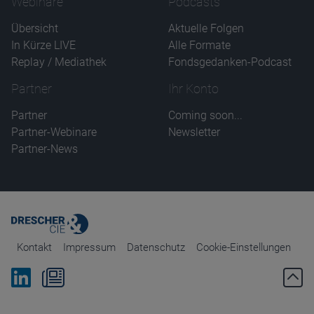
Webinare
Podcasts
Anbieter
D&C
Zweck
Übersicht
Aktuelle Folgen
Ablauf
1 Jahr
In Kürze LIVE
Alle Formate
Replay / Mediathek
Fondsgedanken-Podcast
Partner
Ihr Konto
Partner
Coming soon...
Partner-Webinare
Newsletter
Partner-News
Kontakt
Impressum
Datenschutz
Cookie-Einstellungen
Bei Linkedin folgen
Zum Newsletter anmelden