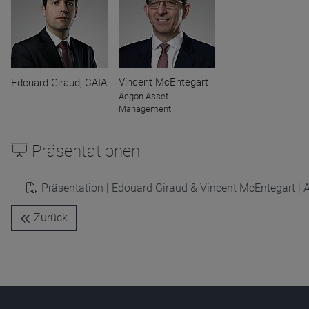
Name
CPref
Anbieter
D&C
Zweck
Ablauf
1 Jahr
Vincent McEntegart
Edouard Giraud, CAIA
Aegon Asset
Management
Präsentationen
Präsentation | Edouard Giraud & Vincent McEntegart 
Zurück