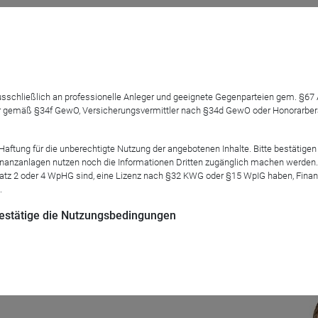
versified Income Fund hat im vergangenen Jahr die Herausforder
 ausschließlich an professionelle Anleger und geeignete Gegenparteien gem. §6
nen positiven Ertrag erzielt und kann sich somit zu den am beste
 gemäß §34f GewO, Versicherungsvermittler nach §34d GewO oder Honorarberate
in Zeiten, in denen klassische Zinsanlagen längst nicht mehr
Wie groß ist die Herausforderung im Niedrigzinsumfeld, risikoarm
tung für die unberechtigte Nutzung der angebotenen Inhalte. Bitte bestätigen 
r heutigen Zeit einer aktiven und flexiblen Anlagestrategie?
anzanlagen nutzen noch die Informationen Dritten zugänglich machen werden. Fe
atz 2 oder 4 WpHG sind, eine Lizenz nach §32 KWG oder §15 WpIG haben, Finan
.
 bestätige die Nutzungsbedingungen
Mod