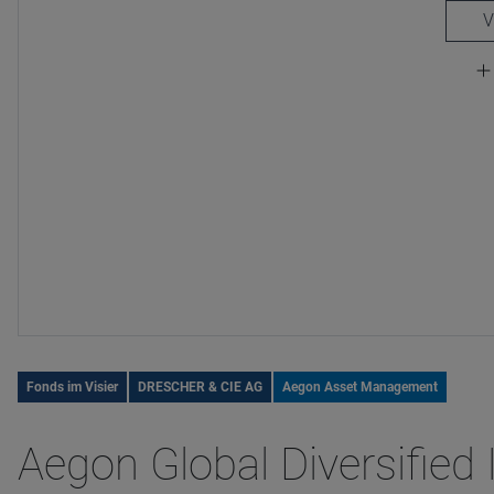
Fonds im Visier
DRESCHER & CIE AG
Aegon Asset Management
Aegon Global Diversifie