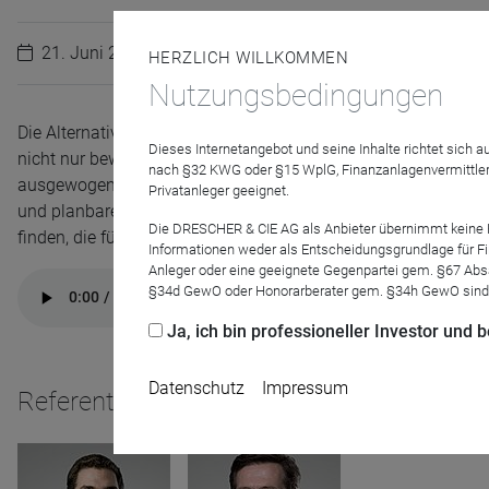
21. Juni 2021
HERZLICH WILLKOMMEN
Nutzungsbedingungen
Die Alternative zum Sparbuch oder Tagesgeld? Der Global Di
Dieses Internetangebot und seine Inhalte richtet sich
nicht nur bewältigt, sondern auch für seine Anteilsinhaber ei
nach §32 KWG oder §15 WplG, Finanzanlagenvermittler
ausgewogenen Mischfonds des Jahres zählen. Kann der Fonds 
Privatanleger geeignet.
und planbare Erträge erzielen, konstante Erträge realisieren? 
Die DRESCHER & CIE AG als Anbieter übernimmt keine Haf
finden, die für beständige Erträge sorgen? Und bedarf es in de
Informationen weder als Entscheidungsgrundlage für Fin
Anleger oder eine geeignete Gegenpartei gem. §67 Abs
§34d GewO oder Honorarberater gem. §34h GewO sind
Ja, ich bin professioneller Investor und
Datenschutz
Impressum
Referenten