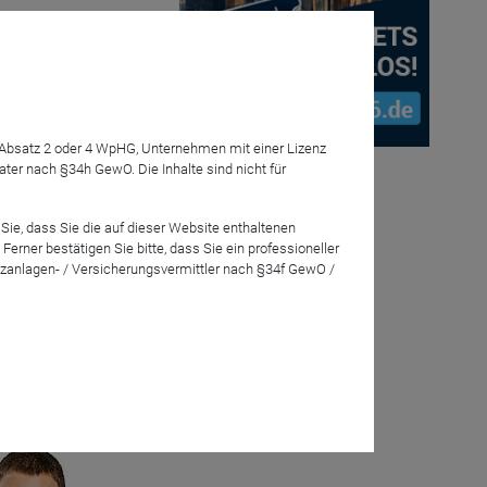
ung „Corona“
7 Absatz 2 oder 4 WpHG, Unternehmen mit einer Lizenz
n
r nach §34h GewO. Die Inhalte sind nicht für
 regelmäßige
e Titel zu
Sie, dass Sie die auf dieser Website enthaltenen
rner bestätigen Sie bitte, dass Sie ein professioneller
zanlagen- / Versicherungsvermittler nach §34f GewO /
eration