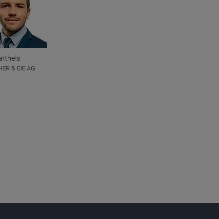
arthels
ER & CIE AG