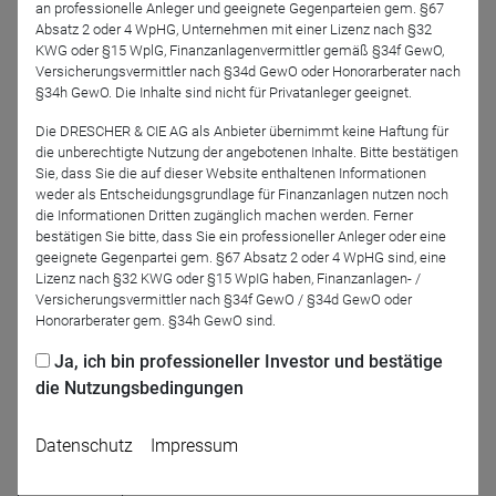
an professionelle Anleger und geeignete Gegenparteien gem. §67
Team von Ampega.
Absatz 2 oder 4 WpHG, Unternehmen mit einer Lizenz nach §32
KWG oder §15 WplG, Finanzanlagenvermittler gemäß §34f GewO,
Versicherungsvermittler nach §34d GewO oder Honorarberater nach
§34h GewO. Die Inhalte sind nicht für Privatanleger geeignet.
Die DRESCHER & CIE AG als Anbieter übernimmt keine Haftung für
die unberechtigte Nutzung der angebotenen Inhalte. Bitte bestätigen
Sie, dass Sie die auf dieser Website enthaltenen Informationen
Präsentationen
weder als Entscheidungsgrundlage für Finanzanlagen nutzen noch
die Informationen Dritten zugänglich machen werden. Ferner
bestätigen Sie bitte, dass Sie ein professioneller Anleger oder eine
Präsentation | Berndt Maisch | Tresides Asset
geeignete Gegenpartei gem. §67 Absatz 2 oder 4 WpHG sind, eine
Management
Lizenz nach §32 KWG oder §15 WpIG haben, Finanzanlagen- /
Versicherungsvermittler nach §34f GewO / §34d GewO oder
Präsentation | Markus Lehner & Bastian Lechner |
Honorarberater gem. §34h GewO sind.
LEHNER INVESTMENTS
Ja, ich bin professioneller Investor und bestätige
die Nutzungsbedingungen
Präsentation | Michael Nowicki | Ampega
Investment GmbH
Datenschutz
Impressum
Zurück