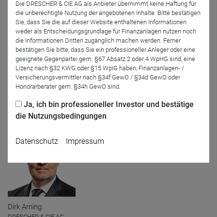
Die DRESCHER & CIE AG als Anbieter übernimmt keine Haftung für
die unberechtigte Nutzung der angebotenen Inhalte. Bitte bestätigen
Sie, dass Sie die auf dieser Website enthaltenen Informationen
weder als Entscheidungsgrundlage für Finanzanlagen nutzen noch
die Informationen Dritten zugänglich machen werden. Ferner
bestätigen Sie bitte, dass Sie ein professioneller Anleger oder eine
Achim Walder
geeignete Gegenpartei gem. §67 Absatz 2 oder 4 WpHG sind, eine
Metzler Capital Markets
Lizenz nach §32 KWG oder §15 WpIG haben, Finanzanlagen- /
für AGATHON CAPITAL
Versicherungsvermittler nach §34f GewO / §34d GewO oder
GmbH
Honorarberater gem. §34h GewO sind.
Ja, ich bin professioneller Investor und bestätige
Moderation
die Nutzungsbedingungen
Datenschutz
Impressum
Dirk Arning
DRESCHER & CIE AG