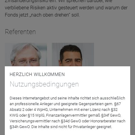
Zinsänderungsrisiko ein. Wir sprechen darüber, wie
verbliebene Risiken aktiv gesteuert werden und warum der
Fonds jetzt „nach oben drehen“ soll.
Referenten
HERZLICH WILLKOMMEN
Nutzungsbedingungen
Erich Schilcher
Özgür Atasever
AGATHON CAPITAL
Metzler Capital Markets
Dieses Internetangebot und seine Inhalte richtet sich ausschließlich
GmbH
für AGATHON CAPITAL
an professionelle Anleger und geeignete Gegenparteien gem. §67
GmbH
Absatz 2 oder 4 WpHG, Unternehmen mit einer Lizenz nach §32
KWG oder §15 WplG, Finanzanlagenvermittler gemäß §34f GewO,
Versicherungsvermittler nach §34d GewO oder Honorarberater nach
§34h GewO. Die Inhalte sind nicht für Privatanleger geeignet.