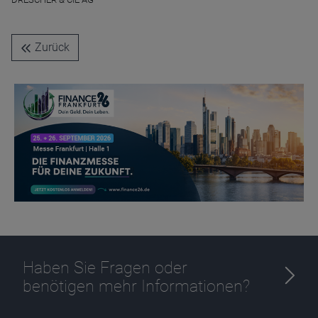
Name
CPref
Anbieter
D&C
Zurück
Zweck
Ablauf
1 Jahr
Haben Sie Fragen oder
benötigen mehr Informationen?