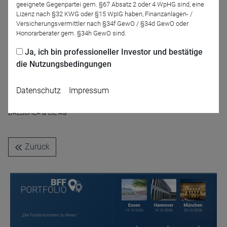
Moderation
geeignete Gegenpartei gem. §67 Absatz 2 oder 4 WpHG sind, eine
Lizenz nach §32 KWG oder §15 WpIG haben, Finanzanlagen- /
Versicherungsvermittler nach §34f GewO / §34d GewO oder
Honorarberater gem. §34h GewO sind.
Ja, ich bin professioneller Investor und bestätige
die Nutzungsbedingungen
Datenschutz
Impressum
Dirk Arning
DRESCHER & CIE AG
Zurück
Name
CPref
Anbieter
D&C
Zweck
Ablauf
1 Jahr