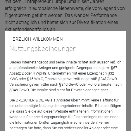
mit dem ,,Entrepreneur Europe Small" seit Jahren
erfolgreich in europäische Nebenwerte, die vorwiegend von
Eigentümern geführt werden. Das war der Performance
nicht abträglich und bietet sich zur Diversifikation eines
Aktienfondsportfolios an.
HERZLICH WILLKOMMEN
Referenten
Nutzungsbedingungen
Dieses Internetangebot und seine Inhalte richtet sich ausschließlich
an professionelle Anleger und geeignete Gegenparteien gem. §67
Absatz 2 oder 4 WpHG, Unternehmen mit einer Lizenz nach §32
KWG oder §15 WplG, Finanzanlagenvermittler gemäß §34f GewO,
Versicherungsvermittler nach §34d GewO oder Honorarberater nach
§34h GewO. Die Inhalte sind nicht für Privatanleger geeignet.
Die DRESCHER & CIE AG als Anbieter übernimmt keine Haftung für
Birgitte Olsen
die unberechtigte Nutzung der angebotenen Inhalte. Bitte bestätigen
Bellevue Asset
Sie, dass Sie die auf dieser Website enthaltenen Informationen
Management
weder als Entscheidungsgrundlage für Finanzanlagen nutzen noch
die Informationen Dritten zugänglich machen werden. Ferner
bestätigen Sie bitte, dass Sie ein professioneller Anleger oder eine