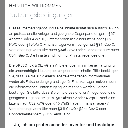
LFDE - LA FINANCIERE
HERZLICH WILLKOMMEN
DE L'ECHIQUIER
Deutschland
Nutzungsbedingungen
Dieses Internetangebot und seine Inhalte richtet sich ausschließlich
an professionelle Anleger und geeignete Gegenparteien gem. §67
Absatz 2 oder 4 WpHG, Unternehmen mit einer Lizenz nach §32
KWG oder §15 WplG, Finanzanlagenvermittler gemäß §34f GewO,
Versicherungsvermittler nach §34d GewO oder Honorarberater nach
§34h GewO. Die Inhalte sind nicht für Privatanleger geeignet.
Die DRESCHER & CIE AG als Anbieter übernimmt keine Haftung für
Harald Sporleder
Dr. Richard
die unberechtigte Nutzung der angebotenen Inhalte. Bitte bestätigen
Buschbeck
Lingohr Asset
Sie, dass Sie die auf dieser Website enthaltenen Informationen
Management GmbH
TEQ Capital
weder als Entscheidungsgrundlage für Finanzanlagen nutzen noch
die Informationen Dritten zugänglich machen werden. Ferner
bestätigen Sie bitte, dass Sie ein professioneller Anleger oder eine
Moderation
geeignete Gegenpartei gem. §67 Absatz 2 oder 4 WpHG sind, eine
Lizenz nach §32 KWG oder §15 WpIG haben, Finanzanlagen- /
Versicherungsvermittler nach §34f GewO / §34d GewO oder
Honorarberater gem. §34h GewO sind.
Ja, ich bin professioneller Investor und bestätige