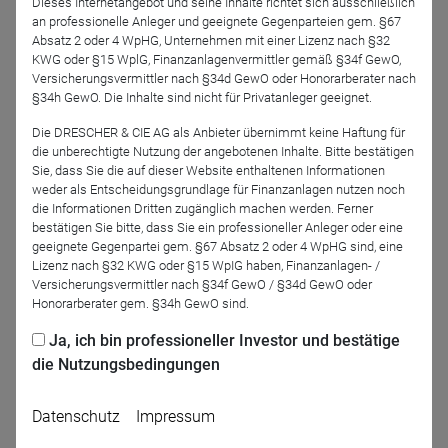
Dieses Internetangebot und seine Inhalte richtet sich ausschließlich
www.fondsfibel.de
an professionelle Anleger und geeignete Gegenparteien gem. §67
Absatz 2 oder 4 WpHG, Unternehmen mit einer Lizenz nach §32
KWG oder §15 WplG, Finanzanlagenvermittler gemäß §34f GewO,
Referenten
Versicherungsvermittler nach §34d GewO oder Honorarberater nach
§34h GewO. Die Inhalte sind nicht für Privatanleger geeignet.
Die DRESCHER & CIE AG als Anbieter übernimmt keine Haftung für
die unberechtigte Nutzung der angebotenen Inhalte. Bitte bestätigen
Sie, dass Sie die auf dieser Website enthaltenen Informationen
weder als Entscheidungsgrundlage für Finanzanlagen nutzen noch
die Informationen Dritten zugänglich machen werden. Ferner
bestätigen Sie bitte, dass Sie ein professioneller Anleger oder eine
geeignete Gegenpartei gem. §67 Absatz 2 oder 4 WpHG sind, eine
Lizenz nach §32 KWG oder §15 WpIG haben, Finanzanlagen- /
Christian Fastenrath
Versicherungsvermittler nach §34f GewO / §34d GewO oder
Honorarberater gem. §34h GewO sind.
Moderation
Ja, ich bin professioneller Investor und bestätige
die Nutzungsbedingungen
Tobias Karow
Datenschutz
Impressum