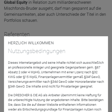
Global Equity
in Relation zum milliardenschweren
Mischfonds-Bruder ausgeht, darf man gespannt auf die
Gemeinsamkeiten, aber auch Unterschiede der Titel in den
Portfolios schauen.
Referenten
HERZLICH WILLKOMMEN
Nutzungsbedingungen
Dieses Internetangebot und seine Inhalte richtet sich ausschließlich
an professionelle Anleger und geeignete Gegenparteien gem. §67
Absatz 2 oder 4 WpHG, Unternehmen mit einer Lizenz nach §32
KWG oder §15 WplG, Finanzanlagenvermittler gemäß §34f GewO,
Versicherungsvermittler nach §34d GewO oder Honorarberater nach
J. Henrik Muhle
§34h GewO. Die Inhalte sind nicht für Privatanleger geeignet.
GANÉ Investment-AG
Die DRESCHER & CIE AG als Anbieter übernimmt keine Haftung für
die unberechtigte Nutzung der angebotenen Inhalte. Bitte bestätigen
Moderation
Sie, dass Sie die auf dieser Website enthaltenen Informationen
weder als Entscheidungsgrundlage für Finanzanlagen nutzen noch