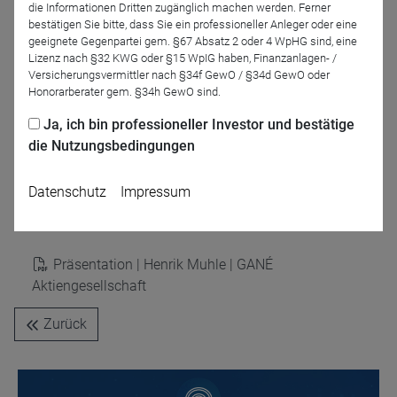
die Informationen Dritten zugänglich machen werden. Ferner
bestätigen Sie bitte, dass Sie ein professioneller Anleger oder eine
geeignete Gegenpartei gem. §67 Absatz 2 oder 4 WpHG sind, eine
Lizenz nach §32 KWG oder §15 WpIG haben, Finanzanlagen- /
Versicherungsvermittler nach §34f GewO / §34d GewO oder
Honorarberater gem. §34h GewO sind.
Ja, ich bin professioneller Investor und bestätige
die Nutzungsbedingungen
Björn Drescher
DRESCHER & CIE AG
Datenschutz
Impressum
Präsentationen
Präsentation | Henrik Muhle | GANÉ
Aktiengesellschaft
Zurück
Name
CPref
Anbieter
D&C
Zweck