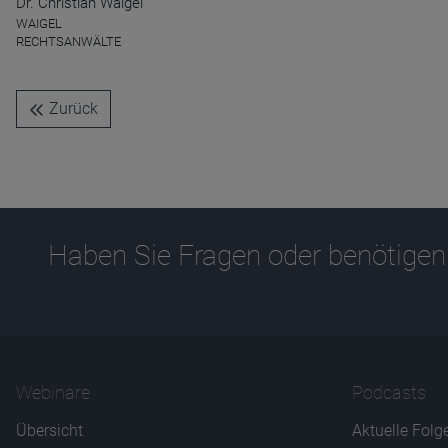
Dr. Christian Waigel
Ablauf
1 Jahr
WAIGEL
RECHTSANWÄLTE
Zurück
Haben Sie Fragen oder benötigen
Webinare
Podcasts
Übersicht
Aktuelle Folg