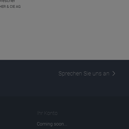
Drescher
ER & CIE AG
Sprechen Sie uns an
Ihr Konto
Coming soon...