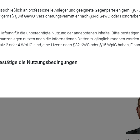
 ausschließlich an professionelle Anleger und geeignete Gegenparteien gem. §6
 gemäß §34f GewO, Versicherungsvermittler nach §34d GewO oder Honorarberate
tung für die unberechtigte Nutzung der angebotenen Inhalte. Bitte bestätigen 
ater die Absichtsbekundung im Koalitionsvertrag von CDU/CSU 
anzanlagen nutzen noch die Informationen Dritten zugänglich machen werden. Fe
r Finanzdienstleistungsaufsicht unterstellt zu werden? Welche Sz
atz 2 oder 4 WpHG sind, eine Lizenz nach §32 KWG oder §15 WpIG haben, Finan
.
d auf das Thema Finanzmarktregulierung spezialisierten Rechtsa
n Drescher (Drescher & Cie) einfach selbst.
 bestätige die Nutzungsbedingungen
Mod