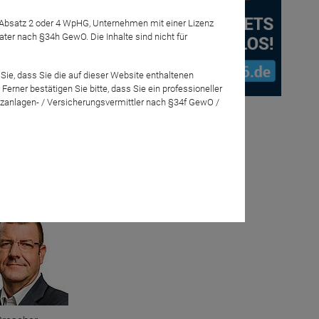
7 Absatz 2 oder 4 WpHG, Unternehmen mit einer Lizenz
r nach §34h GewO. Die Inhalte sind nicht für
Sie, dass Sie die auf dieser Website enthaltenen
und SPD
rner bestätigen Sie bitte, dass Sie ein professioneller
enarien sind
zanlagen- / Versicherungsvermittler nach §34f GewO /
nwalt Dr.
eration