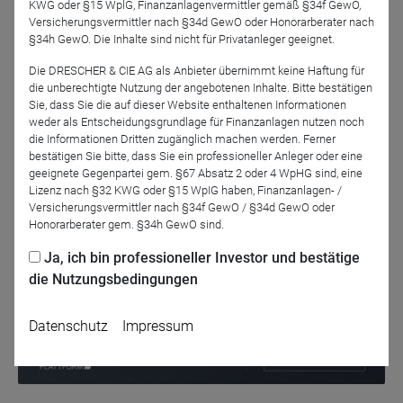
KWG oder §15 WplG, Finanzanlagenvermittler gemäß §34f GewO,
Versicherungsvermittler nach §34d GewO oder Honorarberater nach
§34h GewO. Die Inhalte sind nicht für Privatanleger geeignet.
Die DRESCHER & CIE AG als Anbieter übernimmt keine Haftung für
die unberechtigte Nutzung der angebotenen Inhalte. Bitte bestätigen
Thomas Romig
Sie, dass Sie die auf dieser Website enthaltenen Informationen
Assenagon Asset
weder als Entscheidungsgrundlage für Finanzanlagen nutzen noch
Management S.A.
die Informationen Dritten zugänglich machen werden. Ferner
bestätigen Sie bitte, dass Sie ein professioneller Anleger oder eine
geeignete Gegenpartei gem. §67 Absatz 2 oder 4 WpHG sind, eine
Zurück
Lizenz nach §32 KWG oder §15 WpIG haben, Finanzanlagen- /
Versicherungsvermittler nach §34f GewO / §34d GewO oder
Honorarberater gem. §34h GewO sind.
Ja, ich bin professioneller Investor und bestätige
die Nutzungsbedingungen
Datenschutz
Impressum