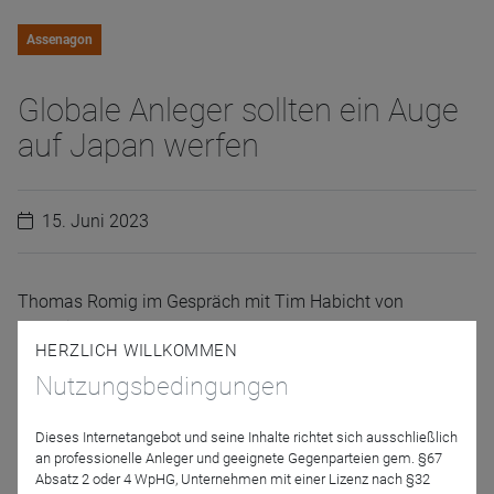
Assenagon
Globale Anleger sollten ein Auge
auf Japan werfen
15. Juni 2023
Thomas Romig im Gespräch mit Tim Habicht von
Fundview
HERZLICH WILLKOMMEN
Nutzungsbedingungen
Referenten
Dieses Internetangebot und seine Inhalte richtet sich ausschließlich
an professionelle Anleger und geeignete Gegenparteien gem. §67
Absatz 2 oder 4 WpHG, Unternehmen mit einer Lizenz nach §32