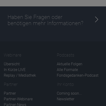
Haben Sie Fragen oder
benötigen mehr Informationen?
Name
CPref
Anbieter
D&C
Zweck
Ablauf
1 Jahr
Webinare
Podcasts
Übersicht
Aktuelle Folgen
In Kürze LIVE
Alle Formate
Replay / Mediathek
Fondsgedanken-Podcast
Partner
Ihr Konto
Partner
Coming soon...
Partner-Webinare
Newsletter
Partner-News