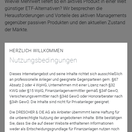
Wieviel Mehrwert liefert so ein aktives Produkt in einer Welt
günstiger ETF-Alternativen? Wir besprechen die
Herausforderungen und Vorteile des aktiven Managements
gegenüber passiven Produkten und den aktuellen Zustand
der Märkte.
Referenten
HERZLICH WILLKOMMEN
Nutzungsbedingungen
Dieses Internetangebot und seine Inhalte richtet sich ausschließlich
an professionelle Anleger und geeignete Gegenparteien gem. §67
Absatz 2 oder 4 WpHG, Unternehmen mit einer Lizenz nach §32
KWG oder §15 WplG, Finanzanlagenvermittler gemäß §34f GewO,
Versicherungsvermittler nach §34d GewO oder Honorarberater nach
§34h GewO. Die Inhalte sind nicht für Privatanleger geeignet.
Daniel Feix
Die DRESCHER & CIE AG als Anbieter übernimmt keine Haftung für
die unberechtigte Nutzung der angebotenen Inhalte. Bitte bestätigen
Moderation
Sie, dass Sie die auf dieser Website enthaltenen Informationen
weder als Entscheidungsgrundlage für Finanzanlagen nutzen noch