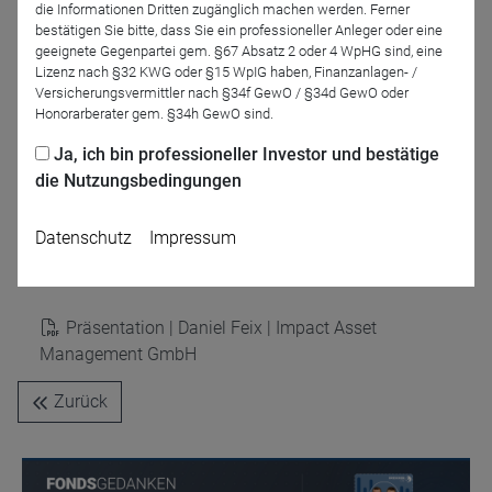
die Informationen Dritten zugänglich machen werden. Ferner
bestätigen Sie bitte, dass Sie ein professioneller Anleger oder eine
geeignete Gegenpartei gem. §67 Absatz 2 oder 4 WpHG sind, eine
Lizenz nach §32 KWG oder §15 WpIG haben, Finanzanlagen- /
Versicherungsvermittler nach §34f GewO / §34d GewO oder
Honorarberater gem. §34h GewO sind.
Ja, ich bin professioneller Investor und bestätige
die Nutzungsbedingungen
Frank Müller
DRESCHER & CIE AG
Datenschutz
Impressum
Präsentationen
Präsentation | Daniel Feix | Impact Asset
Management GmbH
Zurück
Name
CPref
Anbieter
D&C
Zweck