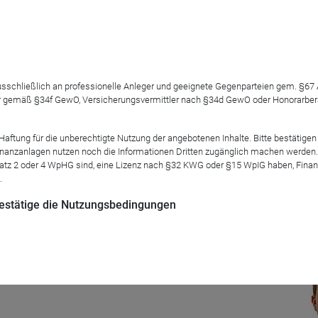
 ausschließlich an professionelle Anleger und geeignete Gegenparteien gem. §6
 gemäß §34f GewO, Versicherungsvermittler nach §34d GewO oder Honorarberate
able Allocation Fund
: Der Fonds erzielte eine Outperformance be
er war klar: Der flexible Mischfonds leistet genau das, was m
tung für die unberechtigte Nutzung der angebotenen Inhalte. Bitte bestätigen 
keit, Nachhaltigkeit und ein breit diversifiziertes Portfolio. W
anzanlagen nutzen noch die Informationen Dritten zugänglich machen werden. Fe
atz 2 oder 4 WpHG sind, eine Lizenz nach §32 KWG oder §15 WpIG haben, Finan
te und fragen nach, wie sich der Fonds im laufenden Jahr schl
.
 bestätige die Nutzungsbedingungen
Mod