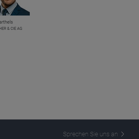
arthels
ER & CIE AG
Sprechen Sie uns an