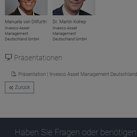
Name
CPref
Anbieter
D&C
Manuela von Ditfurth
Dr. Martin Kolrep
Zweck
Invesco Asset
Invesco Asset
Ablauf
1 Jahr
Management
Management
Deutschland GmbH
Deutschland GmbH
Präsentationen
Präsentation | Invesco Asset Management Deutschla
Zurück
Haben Sie Fragen oder benötigen