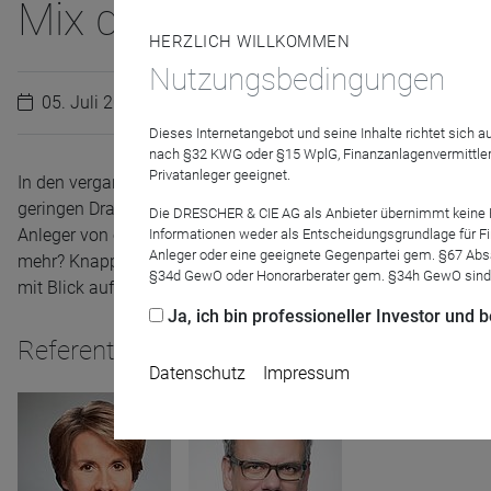
Mix durch die Krise?
HERZLICH WILLKOMMEN
Nutzungsbedingungen
05. Juli 2022
Dieses Internetangebot und seine Inhalte richtet sich
nach §32 KWG oder §15 WplG, Finanzanlagenvermittler
Privatanleger geeignet.
In den vergangenen Jahren lief es gut für den
Invesco Sustain
geringen Drawdowns. Unser Fazit nach dem Webinar Ende Oktob
Die DRESCHER & CIE AG als Anbieter übernimmt keine Haf
Anleger von einem Multi-Asset-Produkt erwarten kann: Beständig
Informationen weder als Entscheidungsgrundlage für Fin
Anleger oder eine geeignete Gegenpartei gem. §67 Abs
mehr? Knapp 8 Monate später bitten wir Invesco um ein Upda
§34d GewO oder Honorarberater gem. §34h GewO sind
mit Blick auf das Portfolio geändert wurde.
Ja, ich bin professioneller Investor und
Referenten
Datenschutz
Impressum