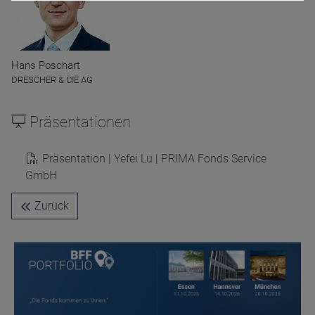
Hans Poschart
DRESCHER & CIE AG
Name
CPref
Anbieter
D&C
Präsentationen
Zweck
Ablauf
1 Jahr
Präsentation | Yefei Lu | PRIMA Fonds Service
GmbH
Zurück