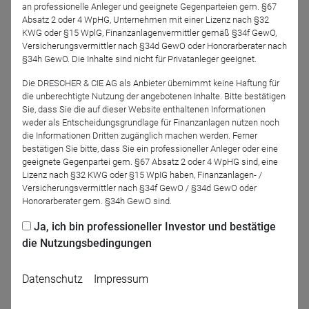
an professionelle Anleger und geeignete Gegenparteien gem. §67
Absatz 2 oder 4 WpHG, Unternehmen mit einer Lizenz nach §32
Referenten
KWG oder §15 WplG, Finanzanlagenvermittler gemäß §34f GewO,
Versicherungsvermittler nach §34d GewO oder Honorarberater nach
§34h GewO. Die Inhalte sind nicht für Privatanleger geeignet.
Die DRESCHER & CIE AG als Anbieter übernimmt keine Haftung für
die unberechtigte Nutzung der angebotenen Inhalte. Bitte bestätigen
Sie, dass Sie die auf dieser Website enthaltenen Informationen
weder als Entscheidungsgrundlage für Finanzanlagen nutzen noch
die Informationen Dritten zugänglich machen werden. Ferner
bestätigen Sie bitte, dass Sie ein professioneller Anleger oder eine
geeignete Gegenpartei gem. §67 Absatz 2 oder 4 WpHG sind, eine
Yefei Lu
Anja Risse
Lizenz nach §32 KWG oder §15 WpIG haben, Finanzanlagen- /
PRIMA Fonds Service
PRIMA Fonds Service
Versicherungsvermittler nach §34f GewO / §34d GewO oder
GmbH
GmbH
Honorarberater gem. §34h GewO sind.
Ja, ich bin professioneller Investor und bestätige
Moderation
die Nutzungsbedingungen
Datenschutz
Impressum