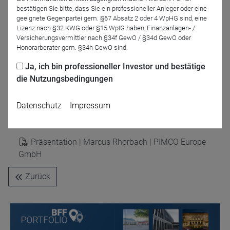
bestätigen Sie bitte, dass Sie ein professioneller Anleger oder eine
geeignete Gegenpartei gem. §67 Absatz 2 oder 4 WpHG sind, eine
Lizenz nach §32 KWG oder §15 WpIG haben, Finanzanlagen- /
Versicherungsvermittler nach §34f GewO / §34d GewO oder
Honorarberater gem. §34h GewO sind.
Ja, ich bin professioneller Investor und bestätige
Dirk Arning
die Nutzungsbedingungen
DRESCHER & CIE AG
Datenschutz
Impressum
Präsentationen
Präsentation | Marcus Rhorbach | PIMCO Europe
GmbH
Zurück
Name
CPref
Anbieter
D&C
Zweck