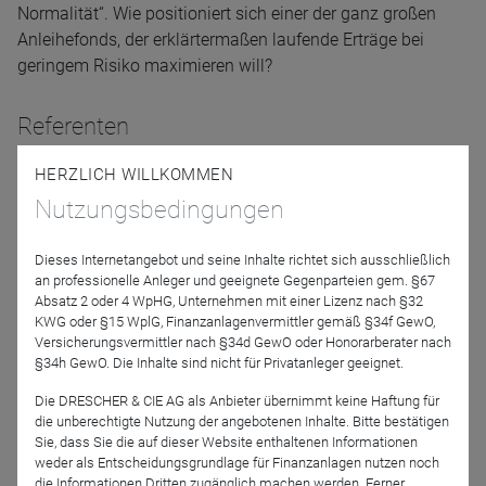
Normalität“. Wie positioniert sich einer der ganz großen
Anleihefonds, der erklärtermaßen laufende Erträge bei
geringem Risiko maximieren will?
Referenten
HERZLICH WILLKOMMEN
Nutzungsbedingungen
Dieses Internetangebot und seine Inhalte richtet sich ausschließlich
an professionelle Anleger und geeignete Gegenparteien gem. §67
Absatz 2 oder 4 WpHG, Unternehmen mit einer Lizenz nach §32
KWG oder §15 WplG, Finanzanlagenvermittler gemäß §34f GewO,
Marcus Rohrbach
Versicherungsvermittler nach §34d GewO oder Honorarberater nach
PIMCO Europe GmbH
§34h GewO. Die Inhalte sind nicht für Privatanleger geeignet.
Die DRESCHER & CIE AG als Anbieter übernimmt keine Haftung für
die unberechtigte Nutzung der angebotenen Inhalte. Bitte bestätigen
Moderation
Sie, dass Sie die auf dieser Website enthaltenen Informationen
weder als Entscheidungsgrundlage für Finanzanlagen nutzen noch
die Informationen Dritten zugänglich machen werden. Ferner