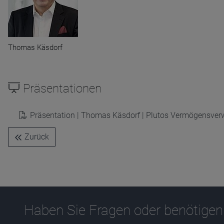
Name
CPref
Anbieter
D&C
Zweck
Ablauf
1 Jahr
Thomas Käsdorf
Präsentationen
Präsentation | Thomas Käsdorf | Plutos Vermögensver
Zurück
Haben Sie Fragen oder benötigen