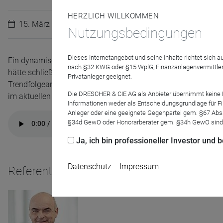
HERZLICH WILLKOMMEN
15. März 2021
Nutzungsbedingungen
Dieses Internetangebot und seine Inhalte richtet sich
Ein dynamischer Mischfonds mit 120% Performance in den let
nach §32 KWG oder §15 WplG, Finanzanlagenvermittler
hätte schließlich nicht gerne „Viele Chancen“ im Portfolio, d
Privatanleger geeignet.
Trendfolgeansatz, welchen er in seinen 40 Jahren Börsenerfah
Die DRESCHER & CIE AG als Anbieter übernimmt keine Haf
im aktuellen Marktumfeld daran festhält.
Informationen weder als Entscheidungsgrundlage für Fin
Anleger oder eine geeignete Gegenpartei gem. §67 Abs
§34d GewO oder Honorarberater gem. §34h GewO sind
Ja, ich bin professioneller Investor und
Datenschutz
Impressum
Referenten