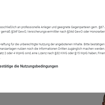
 ausschließlich an professionelle Anleger und geeignete Gegenparteien gem. §6
zten 5 Jahren und allein 24% im laufenden Jahr. Da wird man n
 gemäß §34f GewO, Versicherungsvermittler nach §34d GewO oder Honorarberate
ie sich zudem auch noch auszahlen? Herr Käsdorf wird seinen
rung entwickelt hat, erläutern und außerdem darüber berichten,
tung für die unberechtigte Nutzung der angebotenen Inhalte. Bitte bestätigen 
anzanlagen nutzen noch die Informationen Dritten zugänglich machen werden. Fe
atz 2 oder 4 WpHG sind, eine Lizenz nach §32 KWG oder §15 WpIG haben, Finan
.
 bestätige die Nutzungsbedingungen
Mod