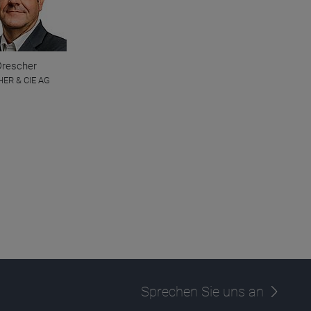
Drescher
ER & CIE AG
Sprechen Sie uns an