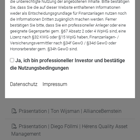
die unberechtigte Nutzung der angebotenen Inhalte. Bitte bestätigen
Moderation
Sie, dass Sie die auf dieser Website enthaltenen Informationen
weder als Entscheidungsgrundlage für Finanzanlagen nutzen noch
die Informationen Dritten zugänglich machen werden. Ferner
bestätigen Sie bitte, dass Sie ein professioneller Anleger oder eine
geeignete Gegenpartei gem. §67 Absatz 2 oder 4 WpHG sind, eine
Lizenz nach §32 KWG oder §15 WpIG haben, Finanzanlagen- /
Versicherungsvermittler nach §34f GewO / §34d GewO oder
Honorarberater gem. §34h GewO sind.
Ja, ich bin professioneller Investor und bestätige
die Nutzungsbedingungen
Björn Drescher
DRESCHER & CIE AG
Datenschutz
Impressum
Präsentationen
Präsentation | Ton Wijsman | AllianceBernstein
Präsentation | Diego Föllmi | Hérens Quality Asset
Management