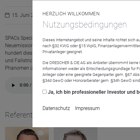
HERZLICH WILLKOMMEN
15. Juni 2021
Nutzungsbedingungen
SPACs Special Purpose Acquisition Companies (SPAC) sind A
Dieses Internetangebot und seine Inhalte richtet sich
Neuemission Kapital einsammeln, um erst danach ein zuvor
nach §32 KWG oder §15 WplG, Finanzanlagenvermittler
Privatanleger geeignet.
hundert dieser Mantelgesellschaften sind inzwischen weltwei
und Fallstricke zu erörtern. Verkehrte Welt? Kauft man die 
Die DRESCHER & CIE AG als Anbieter übernimmt keine Haf
Phänomen über die Marktphase, in der wir uns derzeit befind
Informationen weder als Entscheidungsgrundlage für Fin
Anleger oder eine geeignete Gegenpartei gem. §67 Abs
§34d GewO oder Honorarberater gem. §34h GewO sind
Ja, ich bin professioneller Investor und
Datenschutz
Impressum
Referenten