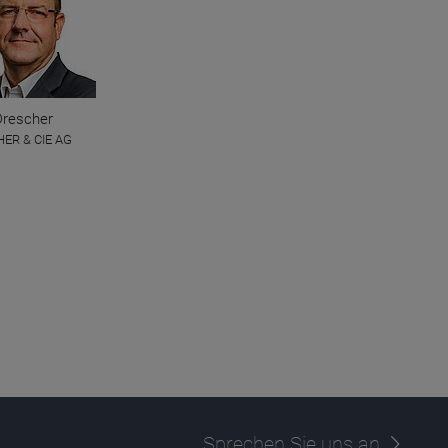
Drescher
ER & CIE AG
Sprechen Sie uns an