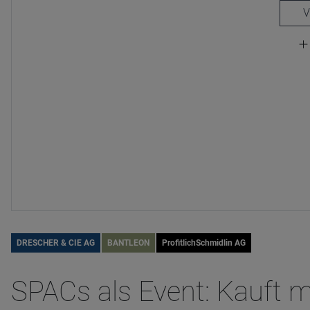
DRESCHER & CIE AG
BANTLEON
ProfitlichSchmidlin AG
SPACs als Event: Kauft 