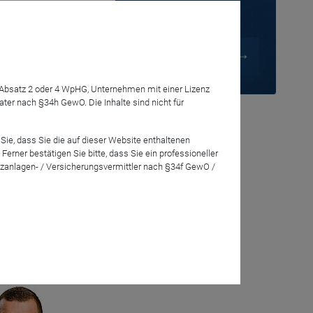
ahmen einer
7 Absatz 2 oder 4 WpHG, Unternehmen mit einer Lizenz
Mehrere
r nach §34h GewO. Die Inhalte sind nicht für
nd Chancen
 das
Sie, dass Sie die auf dieser Website enthaltenen
rner bestätigen Sie bitte, dass Sie ein professioneller
zanlagen- / Versicherungsvermittler nach §34f GewO /
eration