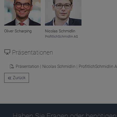
Name
CPref
Anbieter
D&C
Zweck
Ablauf
1 Jahr
Oliver Scharping
Nicolas Schmidlin
ProfitlichSchmidlin AG
Präsentationen
Präsentation | Nicolas Schmidlin | ProfitlichSchmidlin 
Zurück
Haben Sie Fragen oder benötigen