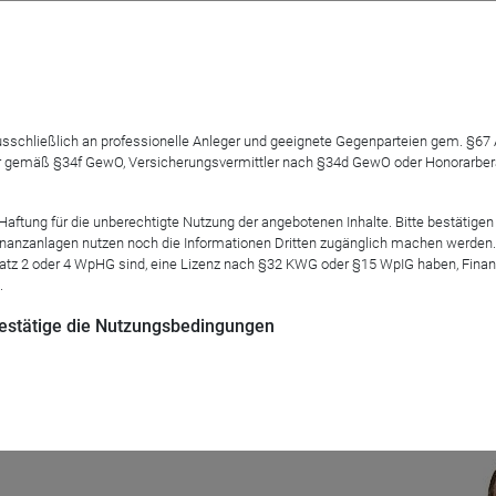
kquisitionszweckunternehmen, die zunächst an der Börse im R
 ausschließlich an professionelle Anleger und geeignete Gegenparteien gem. §6
 nicht näher bestimmtes anderes Unternehmen zu übernehmen. 
 gemäß §34f GewO, Versicherungsvermittler nach §34d GewO oder Honorarberate
t börsennotiert. Grund genug, eine Zwischenbilanz zu ziehen u
sprichwörtliche Katze im Sack? Wenn ja, warum? Und was sagt uns
tung für die unberechtigte Nutzung der angebotenen Inhalte. Bitte bestätigen 
en?
anzanlagen nutzen noch die Informationen Dritten zugänglich machen werden. Fe
atz 2 oder 4 WpHG sind, eine Lizenz nach §32 KWG oder §15 WpIG haben, Finan
.
 bestätige die Nutzungsbedingungen
Mod