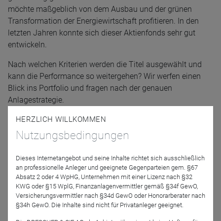
möchte maßgeblich von dem Ausbau und der grünen
Transformation der Energiewirtschaft profitieren. In den
letzten Jahren konnte sich dieser Aktienfonds sehr gut
entwickeln.
Nach welchen Kriterien werden die Titel ausgewählt und
kann die Performance so weitergehen? Wir werfen einen
Blick ins Portfolio und fragen nach der genauen
Anlagestrategie.
HERZLICH WILLKOMMEN
Referenten
Nutzungsbedingungen
Dieses Internetangebot und seine Inhalte richtet sich ausschließlich
an professionelle Anleger und geeignete Gegenparteien gem. §67
Absatz 2 oder 4 WpHG, Unternehmen mit einer Lizenz nach §32
KWG oder §15 WplG, Finanzanlagenvermittler gemäß §34f GewO,
Versicherungsvermittler nach §34d GewO oder Honorarberater nach
§34h GewO. Die Inhalte sind nicht für Privatanleger geeignet.