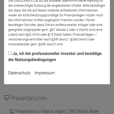
Die DRESCHER & CIE AG als Anbieter übernimmt keine Haftung für
Patrick Vogel
die unberechtigte Nutzung der angebotenen Inhalte. Bitte bestätigen
TBF Global Asset
Sie, dass Sie die auf dieser Website enthaltenen Informationen
Management GmbH
weder als Entscheidungsgrundlage für Finanzanlagen nutzen noch
die Informationen Dritten zugänglich machen werden. Ferner
bestätigen Sie bitte, dass Sie ein professioneller Anleger oder eine
Moderation
geeignete Gegenpartei gem. §67 Absatz 2 oder 4 WpHG sind, eine
Lizenz nach §32 KWG oder §15 WpIG haben, Finanzanlagen- /
Versicherungsvermittler nach §34f GewO / §34d GewO oder
Honorarberater gem. §34h GewO sind.
Ja, ich bin professioneller Investor und bestätige
die Nutzungsbedingungen
Datenschutz
Impressum
Frank Müller
DRESCHER & CIE AG
Präsentationen
Präsentation | Patrick Vogel | TBF Global Asset