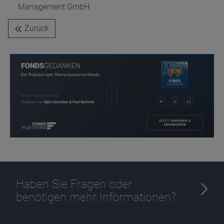
Management GmbH
Name
CPref
Anbieter
D&C
Zurück
Zweck
Ablauf
1 Jahr
Haben Sie Fragen oder
benötigen mehr Informationen?