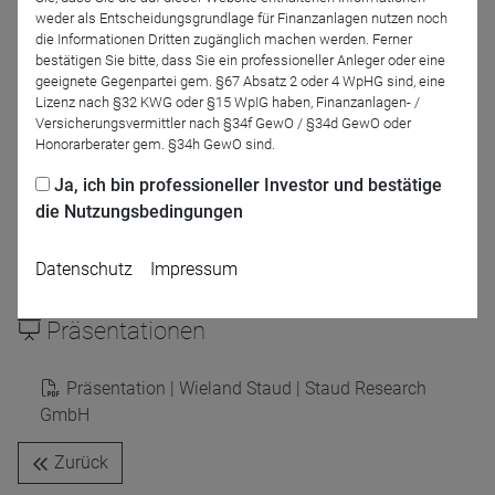
Moderation
weder als Entscheidungsgrundlage für Finanzanlagen nutzen noch
die Informationen Dritten zugänglich machen werden. Ferner
bestätigen Sie bitte, dass Sie ein professioneller Anleger oder eine
geeignete Gegenpartei gem. §67 Absatz 2 oder 4 WpHG sind, eine
Lizenz nach §32 KWG oder §15 WpIG haben, Finanzanlagen- /
Versicherungsvermittler nach §34f GewO / §34d GewO oder
Honorarberater gem. §34h GewO sind.
Ja, ich bin professioneller Investor und bestätige
die Nutzungsbedingungen
Thorsten
Pörschmann
DRESCHER & CIE AG
Datenschutz
Impressum
Präsentationen
Präsentation | Wieland Staud | Staud Research
GmbH
Zurück
Name
CPref