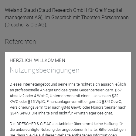
Wieland Staud (Staud Research GmbH für Greiff capital
management AG), im Gespräch mit Thorsten Pörschmann
(Drescher & Cie AG).
Referenten
HERZLICH WILLKOMMEN
Nutzungsbedingungen
Dieses Internetangebot und seine Inhalte richtet sich ausschließlich
an professionelle Anleger und geeignete Gegenparteien gem. §67
Absatz 2 oder 4 WpHG, Unternehmen mit einer Lizenz nach §32
Wieland Staud
KWG oder §15 WplG, Finanzanlagenvermittler gemäß §34f GewO,
Versicherungsvermittler nach §34d GewO oder Honorarberater nach
Staud Research GmbH
§34h GewO. Die Inhalte sind nicht für Privatanleger geeignet.
für Greiff capital
management AG
Die DRESCHER & CIE AG als Anbieter übernimmt keine Haftung für
die unberechtigte Nutzung der angebotenen Inhalte. Bitte bestätigen
Sie, dass Sie die auf dieser Website enthaltenen Informationen