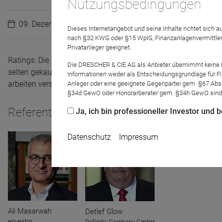
Nutzungsbedingungen
09. Dezember 2016
Dieses Internetangebot und seine Inhalte richtet sich
nach §32 KWG oder §15 WplG, Finanzanlagenvermittler
Privatanleger geeignet.
Ratings: Die sie erstellenden Agenturen wollen sie als Entsch
Die DRESCHER & CIE AG als Anbieter übernimmt keine Haf
selten gekaufte Gütesiegel, Vertriebssteuerungen und histori
Informationen weder als Entscheidungsgrundlage für Fin
arbeiten verschiedene Anbieter? Welche Erwartungshaltung da
Anleger oder eine geeignete Gegenpartei gem. §67 Abs
§34d GewO oder Honorarberater gem. §34h GewO sind
Referenten
Ja, ich bin professioneller Investor und
Datenschutz
Impressum
Ali Masarwah
Name
CPref
Detlef Glow
Anbieter
D&C
envestor
Refinitiv Germany GmbH