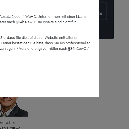
7 Absatz 2 oder 4 WpHG, Unternehmen mit einer Lizenz
r nach §34h GewO. Die Inhalte sind nicht für
n ihnen nicht
Sie, dass Sie die auf dieser Website enthaltenen
 Zukunft. Wie
rner bestätigen Sie bitte, dass Sie ein professioneller
ritik um.
zanlagen- / Versicherungsvermittler nach §34f GewO /
eration
Drescher
ER & CIE AG