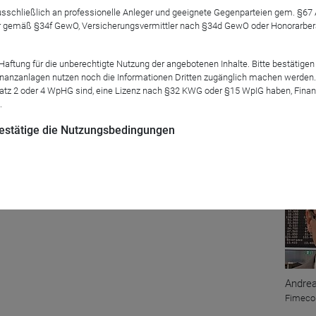
 ausschließlich an professionelle Anleger und geeignete Gegenparteien gem. §6
 gemäß §34f GewO, Versicherungsvermittler nach §34d GewO oder Honorarberate
tung für die unberechtigte Nutzung der angebotenen Inhalte. Bitte bestätigen 
anzanlagen nutzen noch die Informationen Dritten zugänglich machen werden. Fe
 - Bonds Monthly Income, Norbert Schmidt, den Fragen von And
atz 2 oder 4 WpHG sind, eine Lizenz nach §32 KWG oder §15 WpIG haben, Finan
seiner Sicht am Vielversprechendsten sind.
.
 bestätige die Nutzungsbedingungen
Mod
Andrea
Fimec