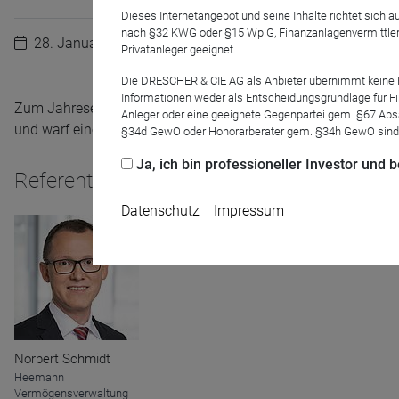
Dieses Internetangebot und seine Inhalte richtet sich
nach §32 KWG oder §15 WplG, Finanzanlagenvermittler
28. Januar 2025
Privatanleger geeignet.
Die DRESCHER & CIE AG als Anbieter übernimmt keine Haf
Informationen weder als Entscheidungsgrundlage für Fin
Zum Jahresende stellte sich der Fondsmanager des FU Fonds
Anleger oder eine geeignete Gegenpartei gem. §67 Abs
und warf einen Blick auf das Jahr 2025, welche Anleihen aus 
§34d GewO oder Honorarberater gem. §34h GewO sind
Ja, ich bin professioneller Investor und
Referenten
Datenschutz
Impressum
Name
CPref
Norbert Schmidt
Anbieter
D&C
Heemann
Zweck
Vermögensverwaltung
Ablauf
1 Jahr