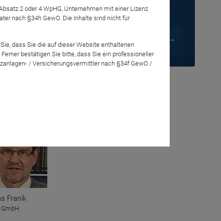
7 Absatz 2 oder 4 WpHG, Unternehmen mit einer Lizenz
r nach §34h GewO. Die Inhalte sind nicht für
Sie, dass Sie die auf dieser Website enthaltenen
rner bestätigen Sie bitte, dass Sie ein professioneller
reas Franik
zanlagen- / Versicherungsvermittler nach §34f GewO /
eration
s Franik
o GmbH