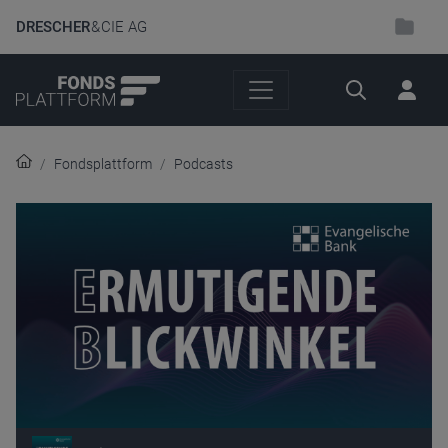
DRESCHER
& CIE AG
Suche
Fondsplattform
Podcasts
Audio