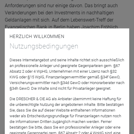
Anforderungen sind nur einige davon. Das bringt auch
Veränderungen bei den Investments in nachhaltigen
Geldanlagen mit sich. Auf dem Lebenswert-Treff der
Evangelischen Bank in Berlin haben Joachim Fröhlich,
Thomas Küchenmeister, Dr. Julia Haake und Verena Menne
HERZLICH WILLKOMMEN
darüber diskutiert, welche Auswirkungen die aktuellen
Nutzungsbedingungen
Verwerfungen auf die Zukunft der nachhaltigen Geldanlage
haben und wie die erforderliche Transformation zu einer
Dieses Internetangebot und seine Inhalte richtet sich ausschließlich
klimafreundlichen Wirtschaft gelingen kann.
an professionelle Anleger und geeignete Gegenparteien gem. §67
Absatz 2 oder 4 WpHG, Unternehmen mit einer Lizenz nach §32
KWG oder §15 WplG, Finanzanlagenvermittler gemäß §34f GewO,
Podcast-Folge anhören
Versicherungsvermittler nach §34d GewO oder Honorarberater nach
§34h GewO. Die Inhalte sind nicht für Privatanleger geeignet.
Die DRESCHER & CIE AG als Anbieter übernimmt keine Haftung für
die unberechtigte Nutzung der angebotenen Inhalte. Bitte bestätigen
Sie, dass Sie die auf dieser Website enthaltenen Informationen
weder als Entscheidungsgrundlage für Finanzanlagen nutzen noch
Podcast abonnieren
die Informationen Dritten zugänglich machen werden. Ferner
bestätigen Sie bitte, dass Sie ein professioneller Anleger oder eine
geeignete Gegenpartei gem. §67 Absatz 2 oder 4 WpHG sind, eine