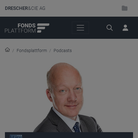
DRESCHER
& CIE AG
Suche
Fondsplattform
Podcasts
Audio