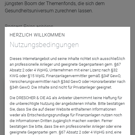
jüngsten Boom der Themenfonds, die sich dem
Gesundheitsuniversum zurechnen lassen.
Podcast-Folge anhören
HERZLICH WILLKOMMEN
Nutzungsbedingungen
Dieses Internetangebot und seine Inhalte richtet sich ausschließlich
an professionelle Anleger und geeignete Gegenparteien gem. §67
Podcast abonnieren
Absatz 2 oder 4 WpHG, Unternehmen mit einer Lizenz nach §32
KWG oder §15 WplG, Finanzanlagenvermittler gemäß §34f GewO,
Versicherungsvermittler nach §34d GewO oder Honorarberater nach
§34h GewO. Die Inhalte sind nicht für Privatanleger geeignet.
Die DRESCHER & CIE AG als Anbieter übernimmt keine Haftung für
die unberechtigte Nutzung der angebotenen Inhalte. Bitte bestätigen
Sie, dass Sie die auf dieser Website enthaltenen Informationen
weder als Entscheidungsgrundlage für Finanzanlagen nutzen noch
die Informationen Dritten zugänglich machen werden. Ferner
bestätigen Sie bitte, dass Sie ein professioneller Anleger oder eine
geeignete Gegenpartei gem. §67 Absatz 2 oder 4 WpHG sind, eine
FONDSGEDANKEN